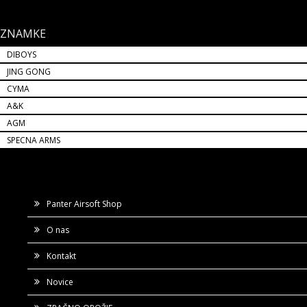
ZNAMKE
DIBOYS
JING GONG
CYMA
A&K
AGM
SPECNA ARMS
Panter Airsoft Shop
O nas
Kontakt
Novice