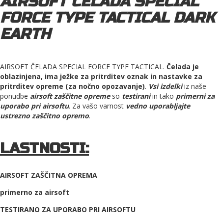
AIRSOFT ČELADA SPECIAL
FORCE TYPE TACTICAL DARK
EARTH
AIRSOFT ČELADA SPECIAL FORCE TYPE TACTICAL.
Čelada je
oblazinjena, ima ježke za pritrditev oznak in nastavke za
pritrditev opreme (za nočno opozavanje)
.
Vsi izdelki
iz naše
ponudbe
airsoft zaščitne opreme
so
testirani
in tako
primerni za
uporabo pri airsoftu
. Za vašo varnost
vedno uporabljajte
ustrezno zaščitno opremo
.
LASTNOSTI:
AIRSOFT ZAŠČITNA OPREMA
primerno za airsoft
TESTIRANO ZA UPORABO PRI AIRSOFTU