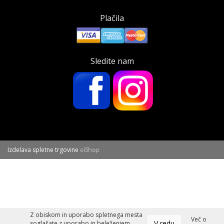
Plačila
Sledite nam
Izdelava spletne trgovine
Z obiskom in uporabo spletnega mesta
Več o
V redu
soglašate z uporabo in beleženjem