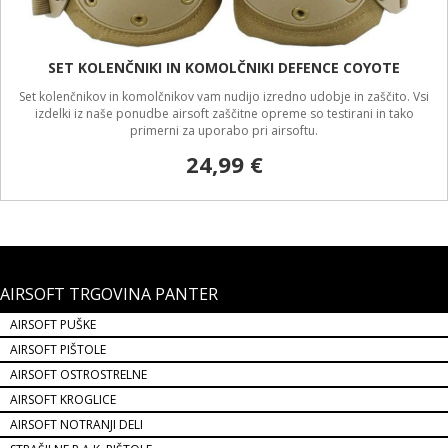
SET KOLENČNIKI IN KOMOLČNIKI DEFENCE COYOTE
Set kolenčnikov in komolčnikov vam nudijo izredno udobje in zaščito. Vsi
izdelki iz naše ponudbe airsoft zaščitne opreme so testirani in tako
primerni za uporabo pri airsoftu.
24,99 €
AIRSOFT TRGOVINA PANTER
AIRSOFT PUŠKE
AIRSOFT PIŠTOLE
AIRSOFT OSTROSTRELNE
AIRSOFT KROGLICE
AIRSOFT NOTRANJI DELI