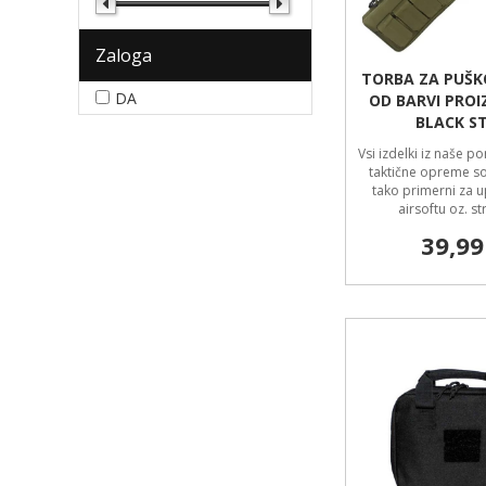
Zaloga
TORBA ZA PUŠK
DA
OD BARVI PROI
BLACK S
Vsi izdelki iz naše p
taktične opreme so 
tako primerni za 
airsoftu oz. st
39,99