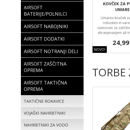
KOVČEK ZA P
AIRSOFT
UMARE
BATERIJE/POLNILCI
Umarex kovček za 
robusten in vare
AIRSOFT NABOJNIKI
zasnovan za zaščit
shranjevanjem ali 
AIRSOFT DODATKI
24,99
NOVO!
AIRSOFT NOTRANJI DELI
AIRSOFT ZAŠČITNA
TORBE 
OPREMA
AIRSOFT TAKTIČNA
OPREMA
TAKTIČNE ROKAVICE
VOJAŠKI NAHRBTNIKI
NAHRBTNIKI ZA VODO