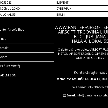
30253283
ELEMENT
9:00h do 20:00h
CYBERGUN
A, LOKAL 55
BRUNI
WWW.PANTER-AIRSOFTS
anter Airsoft Shop
AIRSOFT TRGOVINA LJU
BTC LJUBLJANA
 nas
HALA A, LOKAL 5
ontakt
Oglejte si široko paleto AIRSOFT PU
PIŠTOL, AIRSOFT KROGLIC, OPREME, 
ovice
UNIFORME OBUTEV...
RAČNO OROŽJE
Kontaktirajte nas :
ARILNI BON
Naslov: AMERIŠKA ULICA 13
, 100
Phone:
+38630253283
Email:
info@panter-airsofts