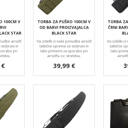
O 100CM V
TORBA ZA PUŠKO 100CM V
TORBA ZA
RVI
OD BARVI PROIZVAJALCA
ČRNI BAR
LACK STAR
BLACK STAR
BL
onudbe airsoft
Vsi izdelki iz naše ponudbe airsoft
Vsi izdelki i
testirani in
taktične opreme so testirani in
taktične op
uporabo pri
tako primerni za uporabo pri
tako prime
relstvu.
airsoftu oz. strelstvu.
airsoft
 €
39,99 €
3