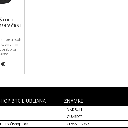
IŠTOLO
FH V ČRNI
onudbe airsoft
testirani in
uporabo pri
relstvu.
 €
SHOP BTC LJUBLJANA
ZNAMKE
MADBULL
M
GUARDER
r-airsoftshop.com
CLASSIC ARMY