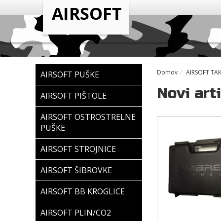
Domov
AIRSOFT TA
AIRSOFT PUŠKE
Novi arti
AIRSOFT PIŠTOLE
AIRSOFT OSTROSTRELNE
PUŠKE
AIRSOFT STROJNICE
AIRSOFT ŠIBROVKE
AIRSOFT BB KROGLICE
AIRSOFT PLIN/CO2