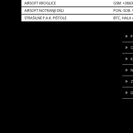
AIRSOFT KROGLICE
GSM: +386
AIRSOFT NOTRANJI DELI
PON.-SOB. 
STRAŠILNE P.A.K. PIŠTOLE
BTC, HALA 
P
O
K
N
Z
D