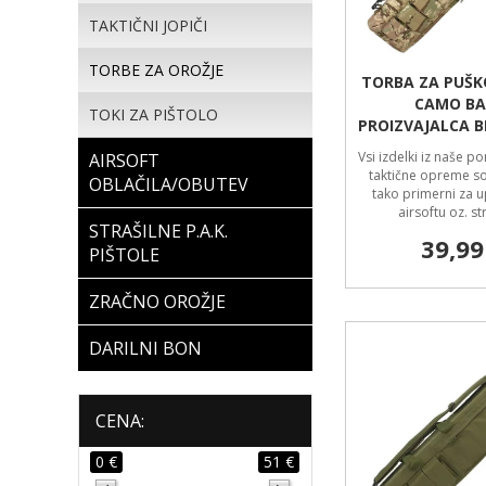
TAKTIČNI JOPIČI
TORBE ZA OROŽJE
TORBA ZA PUŠK
CAMO BA
TOKI ZA PIŠTOLO
PROIZVAJALCA B
Vsi izdelki iz naše p
AIRSOFT
taktične opreme so 
OBLAČILA/OBUTEV
tako primerni za 
airsoftu oz. st
STRAŠILNE P.A.K.
39,99
PIŠTOLE
ZRAČNO OROŽJE
DARILNI BON
CENA:
0 €
51 €