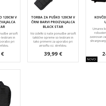
O 120CM V
TORBA ZA PUŠKO 120CM V
KOVČE
ZVAJALCA
ČRNI BARVI PROIZVAJALCA
TAR
BLACK STAR
Umarex ko
robusten
onudbe airsoft
Vsi izdelki iz naše ponudbe airsoft
zasnovan za
testirani in
taktične opreme so testirani in
shranjevanj
uporabo pri
tako primerni za uporabo pri
relstvu.
airsoftu oz. strelstvu.
 €
39,99 €
2
NOVO!