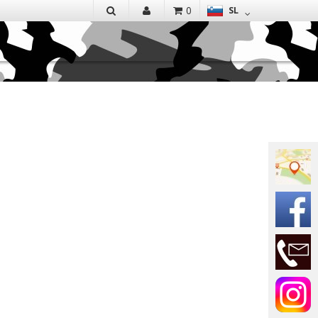
EN
0
SL
IŠČI