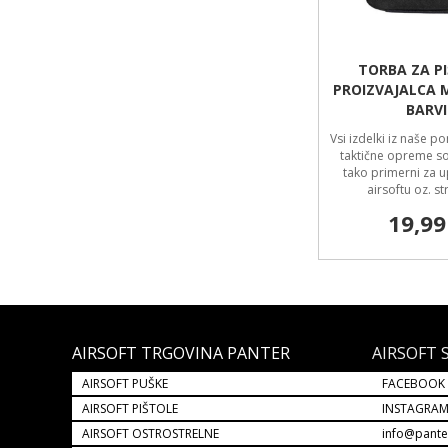
TORBA ZA P
PROIZVAJALCA M
BARVI
Vsi izdelki iz naše p
taktične opreme so 
tako primerni za 
airsoftu oz. st
19,99
AIRSOFT TRGOVINA PANTER
AIRSOFT 
AIRSOFT PUŠKE
FACEBOOK
AIRSOFT PIŠTOLE
INSTAGRA
AIRSOFT OSTROSTRELNE
info@pante