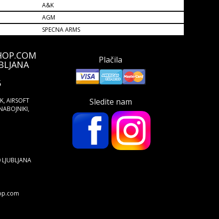
A&K
AGM
SPECNA ARMS
HOP.COM
Plačila
BLJANA
5
ŠK, AIRSOFT
Sledite nam
NABOJNIKI,
0 LJUBLJANA
hop.com