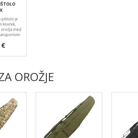
IŠTOLO
X
pištolo je
n kovček,
o orožja med
transportom.
 €
ZA OROŽJE