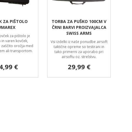
K ZA PIŠTOLO
TORBA ZA PUŠKO 100CM V
UMAREX
ČRNI BARVI PROIZVAJALCA
SWISS ARMS
vček za pištolo je
 in varen kovček,
Vsi izdelki iz naše ponudbe airsoft
 zaščito orožja med
taktične opreme so testirani in
em ali transportom.
tako primerni za uporabo pri
airsoftu oz. strelstvu.
4,99 €
29,99 €