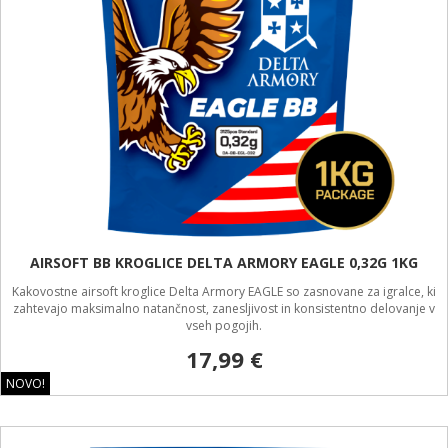
AIRSOFT BB KROGLICE DELTA ARMORY EAGLE 0,32G 1KG
Kakovostne airsoft kroglice Delta Armory EAGLE so zasnovane za igralce, ki
zahtevajo maksimalno natančnost, zanesljivost in konsistentno delovanje v
vseh pogojih.
17,99 €
NOVO!