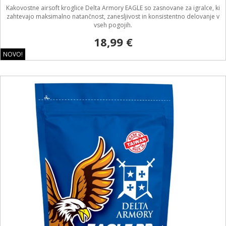
Kakovostne airsoft kroglice Delta Armory EAGLE so zasnovane za igralce, ki
zahtevajo maksimalno natančnost, zanesljivost in konsistentno delovanje v
vseh pogojih.
18,99 €
NOVO!