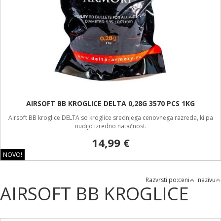
AIRSOFT BB KROGLICE DELTA 0,28G 3570 PCS 1KG
Airsoft BB kroglice DELTA so kroglice srednjega cenovnega razreda, ki pa
nudijo izredno natačnost.
14,99 €
NOVO!
Razvrsti po:
ceni
nazivu
AIRSOFT BB KROGLICE