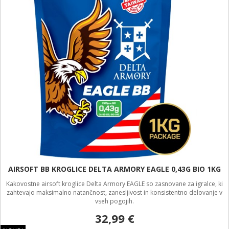
AIRSOFT BB KROGLICE DELTA ARMORY EAGLE 0,43G BIO 1KG
Kakovostne airsoft kroglice Delta Armory EAGLE so zasnovane za igralce, ki
zahtevajo maksimalno natančnost, zanesljivost in konsistentno delovanje v
vseh pogojih.
32,99 €