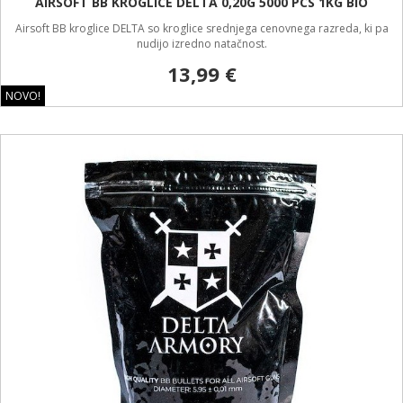
AIRSOFT BB KROGLICE DELTA 0,20G 5000 PCS 1KG BIO
Airsoft BB kroglice DELTA so kroglice srednjega cenovnega razreda, ki pa
nudijo izredno natačnost.
13,99 €
NOVO!