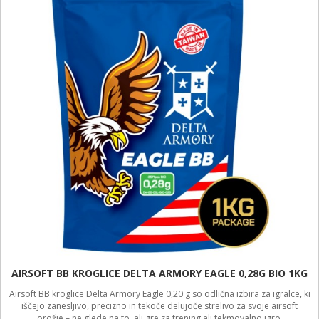
AIRSOFT BB KROGLICE DELTA ARMORY EAGLE 0,28G BIO 1KG
Airsoft BB kroglice Delta Armory Eagle 0,20 g so odlična izbira za igralce, ki
iščejo zanesljivo, precizno in tekoče delujoče strelivo za svoje airsoft
orožje – ne glede na to, ali gre za trening ali tekmovalno igro.