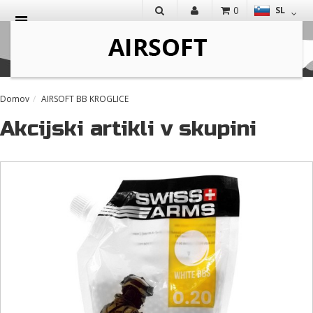
0
SL
IŠČI
Domov
AIRSOFT BB KROGLICE
Akcijski artikli v skupini