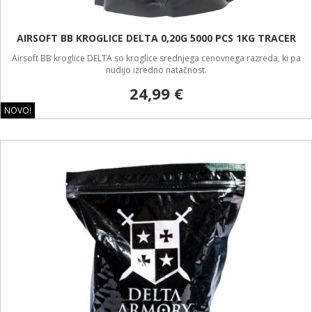
AIRSOFT BB KROGLICE DELTA 0,20G 5000 PCS 1KG TRACER
Airsoft BB kroglice DELTA so kroglice srednjega cenovnega razreda, ki pa
nudijo izredno natačnost.
24,99 €
NOVO!