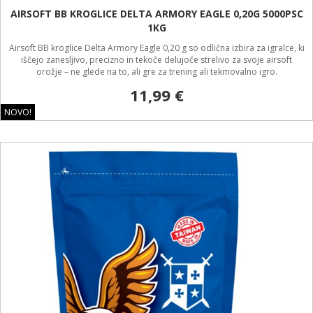
AIRSOFT BB KROGLICE DELTA ARMORY EAGLE 0,20G 5000PSC
1KG
Airsoft BB kroglice Delta Armory Eagle 0,20 g so odlična izbira za igralce, ki
iščejo zanesljivo, precizno in tekoče delujoče strelivo za svoje airsoft
orožje – ne glede na to, ali gre za trening ali tekmovalno igro.
11,99 €
NOVO!