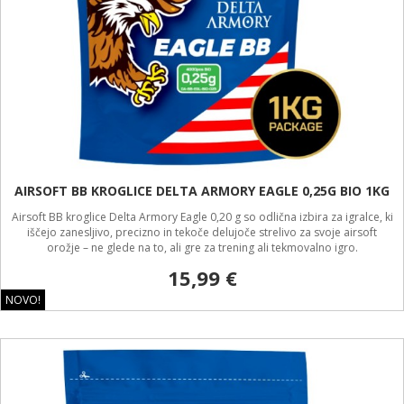
AIRSOFT BB KROGLICE DELTA ARMORY EAGLE 0,25G BIO 1KG
Airsoft BB kroglice Delta Armory Eagle 0,20 g so odlična izbira za igralce, ki
iščejo zanesljivo, precizno in tekoče delujoče strelivo za svoje airsoft
orožje – ne glede na to, ali gre za trening ali tekmovalno igro.
15,99 €
NOVO!