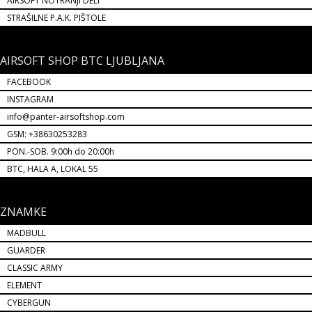
AIRSOFT NOTRANJI DELI
STRAŠILNE P.A.K. PIŠTOLE
AIRSOFT SHOP BTC LJUBLJANA
FACEBOOK
INSTAGRAM
info@panter-airsoftshop.com
GSM: +38630253283
PON.-SOB. 9:00h do 20:00h
BTC, HALA A, LOKAL 55
ZNAMKE
MADBULL
GUARDER
CLASSIC ARMY
ELEMENT
CYBERGUN