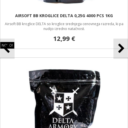
AIRSOFT BB KROGLICE DELTA 0,25G 4000 PCS 1KG
Airsoft BB kroglice DELTA so kroglice srednjega cenovnega razreda, ki pa
nudijo izredno natačnost.
12,99 €
NOVO!