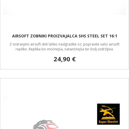
AIRSOFT ZOBNIKI PROIZVAJALCA SHS STEEL SET 16:1
Z notranjimi airsoft deli lahko nadgradite oz. popravite vašo airsoft
repliko. Replika bo močnejša, natančnejša ter bolj vzdržljiva.
24,90 €