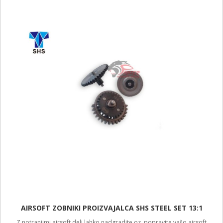
AIRSOFT ZOBNIKI PROIZVAJALCA SHS STEEL SET 13:1
Z notranjimi airsoft deli lahko nadgradite oz. popravite vašo airsoft