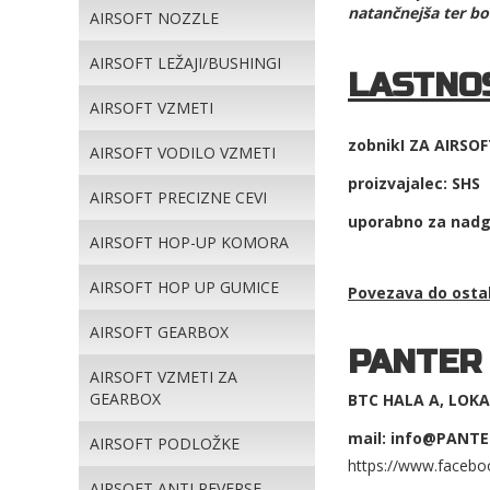
natančnejša ter bol
AIRSOFT NOZZLE
AIRSOFT LEŽAJI/BUSHINGI
LASTNOS
AIRSOFT VZMETI
zobnikI ZA AIRSOF
AIRSOFT VODILO VZMETI
proizvajalec: SHS
AIRSOFT PRECIZNE CEVI
uporabno za nadgr
AIRSOFT HOP-UP KOMORA
AIRSOFT HOP UP GUMICE
Povezava do ost
AIRSOFT GEARBOX
PANTER
AIRSOFT VZMETI ZA
GEARBOX
BTC HALA A, LOKAL
mail: info@PANTE
AIRSOFT PODLOŽKE
https://www.facebo
AIRSOFT ANTI REVERSE