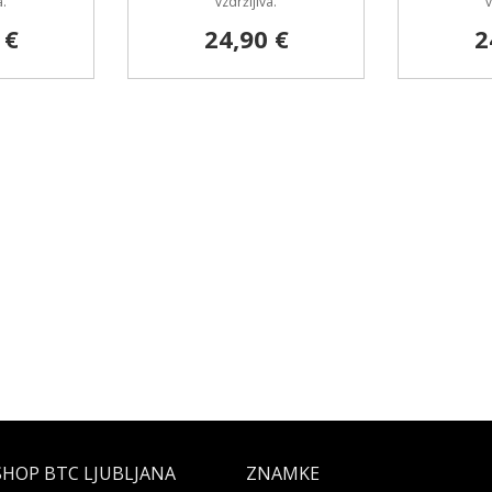
a.
vzdržljiva.
v
 €
24,90 €
2
SHOP BTC LJUBLJANA
ZNAMKE