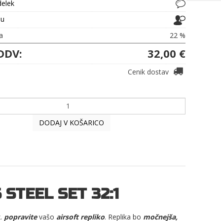
delek
ju
a
22 %
DDV:
32,00 €
Cenik dostav
DODAJ V KOŠARICO
STEEL SET 32:1
.
popravite
vašo
airsoft repliko
. Replika bo
močnejša,