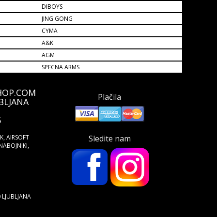
DIBOYS
JING GONG
CYMA
A&K
AGM
SPECNA ARMS
HOP.COM
Plačila
BLJANA
5
ŠK, AIRSOFT
Sledite nam
NABOJNIKI,
0 LJUBLJANA