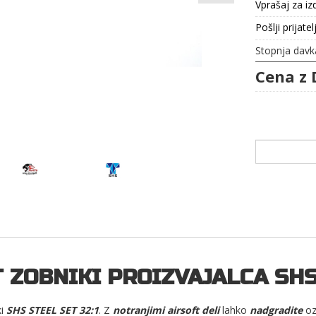
Vprašaj za iz
Pošlji prijatel
Stopnja davk
Cena z 
 ZOBNIKI PROIZVAJALCA SHS 
ki
SHS STEEL SET 32:1
. Z
notranjimi airsoft deli
lahko
nadgradite
oz