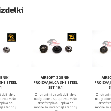
izdelki
BNIKI
AIRSOFT ZOBNIKI
AIRS
SHS STEEL
PROIZVAJALCA SHS STEEL
PROIZVAJ
1
SET 16:1
S
t deli lahko
Z notranjimi airsoft deli lahko
Z notranjim
ravite vašo
nadgradite oz. popravite vašo
nadgradite
Replika bo
airsoft repliko. Replika bo
airsoft r
jša ter bolj
močnejša, natančnejša ter bolj
močnejša, n