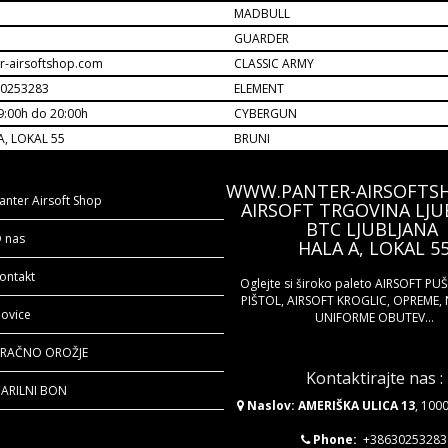
MADBULL
M
GUARDER
r-airsoftshop.com
CLASSIC ARMY
30253283
ELEMENT
9:00h do 20:00h
CYBERGUN
A, LOKAL 55
BRUNI
WWW.PANTER-AIRSOFTS
anter Airsoft Shop
AIRSOFT TRGOVINA LJU
BTC LJUBLJANA
 nas
HALA A, LOKAL 5
ontakt
Oglejte si široko paleto AIRSOFT PU
PIŠTOL, AIRSOFT KROGLIC, OPREME, 
ovice
UNIFORME OBUTEV...
RAČNO OROŽJE
Kontaktirajte nas :
ARILNI BON
Naslov: AMERIŠKA ULICA 13
, 100
Phone:
+38630253283