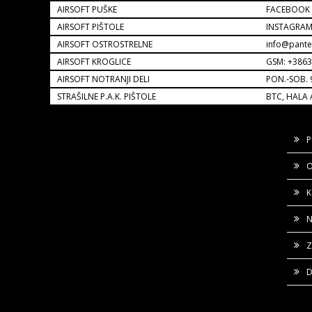
AIRSOFT PUŠKE
FACEBOOK
AIRSOFT PIŠTOLE
INSTAGRA
AIRSOFT OSTROSTRELNE
info@pante
AIRSOFT KROGLICE
GSM: +386
AIRSOFT NOTRANJI DELI
PON.-SOB. 
STRAŠILNE P.A.K. PIŠTOLE
BTC, HALA 
P
O
K
N
Z
D