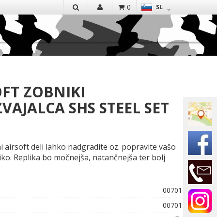
EN
0
SL
IŠČI
OFT ZOBNIKI
VAJALCA SHS STEEL SET
i airsoft deli lahko nadgradite oz. popravite vašo
liko. Replika bo močnejša, natančnejša ter bolj
00701
00701