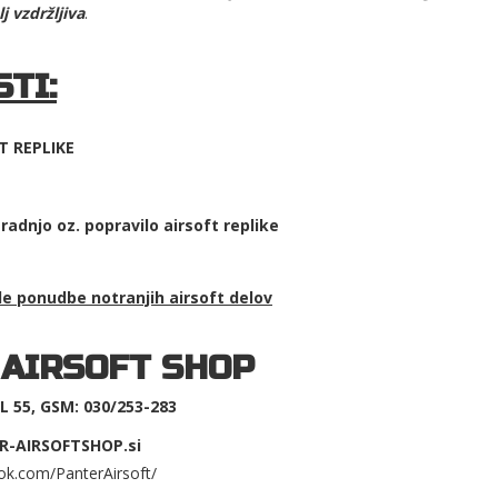
j vzdržljiva
.
TI:
T REPLIKE
adnjo oz. popravilo airsoft replike
ale ponudbe
notranjih airsoft delov
 AIRSOFT SHOP
 55, GSM: 030/253-283
R-AIRSOFTSHOP.si
ok.com/PanterAirsoft/