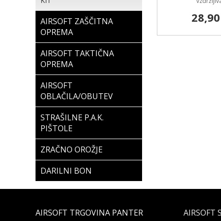
KIT
vzdržljiv
28,90
AIRSOFT ZAŠČITNA
OPREMA
AIRSOFT TAKTIČNA
OPREMA
AIRSOFT
OBLAČILA/OBUTEV
STRAŠILNE P.A.K.
PIŠTOLE
ZRAČNO OROŽJE
DARILNI BON
AIRSOFT TRGOVINA PANTER
AIRSOFT 