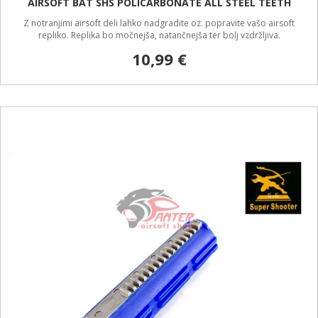
AIRSOFT BAT SHS POLICARBONATE ALL STEEL TEETH
Z notranjimi airsoft deli lahko nadgradite oz. popravite vašo airsoft
repliko. Replika bo močnejša, natančnejša ter bolj vzdržljiva.
10,99 €