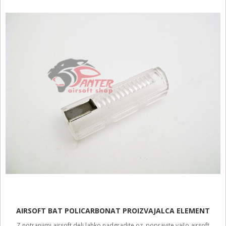
AIRSOFT BAT POLICARBONAT PROIZVAJALCA ELEMENT
Z notranjimi airsoft deli lahko nadgradite oz. popravite vašo airsoft