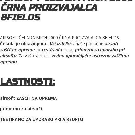
ČRNA PROIZVAJALCA
8FIELDS
AIRSOFT ČELADA MICH 2000 ČRNA PROIZVAJALCA 8FIELDS.
Čelada je oblazinjena.
.
Vsi izdelki
iz naše ponudbe
airsoft
zaščitne opreme
so
testirani
in tako
primerni za uporabo pri
airsoftu
. Za vašo varnost
vedno uporabljajte ustrezno zaščitno
opremo
.
LASTNOSTI:
airsoft ZAŠČITNA OPREMA
primerno za airsoft
TESTIRANO ZA UPORABO PRI AIRSOFTU