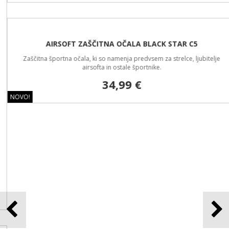
AIRSOFT ZAŠČITNA OČALA BLACK STAR C5
Zaščitna športna očala, ki so namenja predvsem za strelce, ljubitelje
airsofta in ostale športnike.
34,99 €
NOVO!