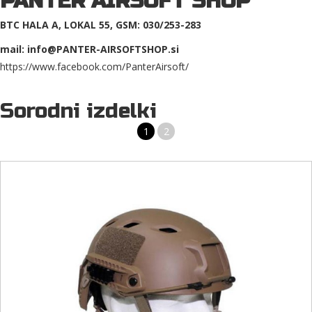
PANTER AIRSOFT SHOP
BTC HALA A, LOKAL 55, GSM: 030/253-283
mail: info@PANTER-AIRSOFTSHOP.si
https://www.facebook.com/PanterAirsoft/
Sorodni izdelki
1
2
AIRSOFT PADALSKA ČELADA FAST OD PROIZVAJALCA MFH
Čelada je oblazinjena, ima ježke za pritrditev oznak in nastavke za
pritrditev opreme (za nočno opozavanje).
69,60 €