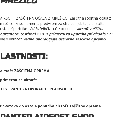
MREŽICO
AIRSOFT ZAŠČITNA OČALA Z MREŽICO. Zaščitna športna očala z
mrežico, ki so namenja predvsem za strelce, ljubitelje airsofta in
ostale športnike.
Vsi izdelki
iz naše ponudbe
airsoft zaščitne
opreme
so
testirani
in tako
primerni za uporabo pri airsoftu
. Za
vašo varnost
vedno uporabljajte ustrezno zaščitno opremo
.
LASTNOSTI:
airsoft ZAŠČITNA OPREMA
primerno za airsoft
TESTIRANO ZA UPORABO PRI AIRSOFTU
Povezava do ostale ponudbe
airsoft zaščitne opreme