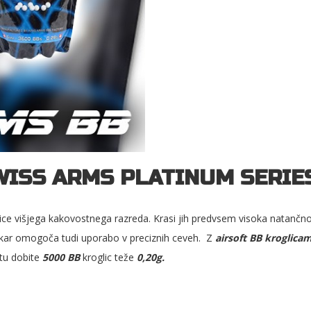
ISS ARMS PLATINUM SERIES 0
ce višjega kakovostnega razreda. Krasi jih predvsem visoka natančnost
 kar omogoča tudi uporabo v preciznih ceveh. Z
airsoft BB kroglicam
etu dobite
5000 BB
kroglic teže
0,20g.