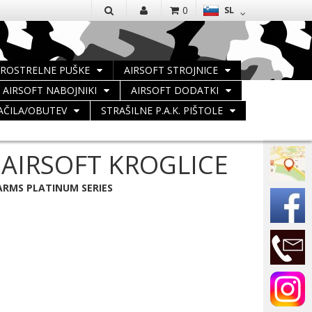
EN
0
SL
IŠČI
TROSTRELNE PUŠKE
AIRSOFT STROJNICE
AIRSOFT NABOJNIKI
AIRSOFT DODATKI
AČILA/OBUTEV
STRAŠILNE P.A.K. PIŠTOLE
AIRSOFT KROGLICE
 ARMS PLATINUM SERIES