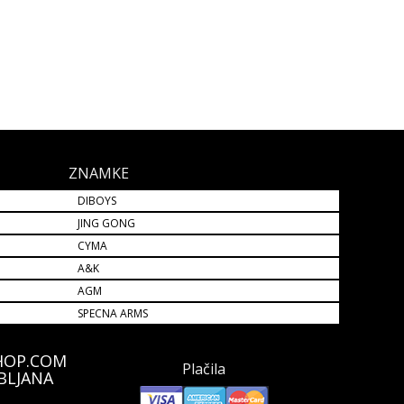
ZNAMKE
DIBOYS
JING GONG
CYMA
A&K
AGM
SPECNA ARMS
HOP.COM
Plačila
BLJANA