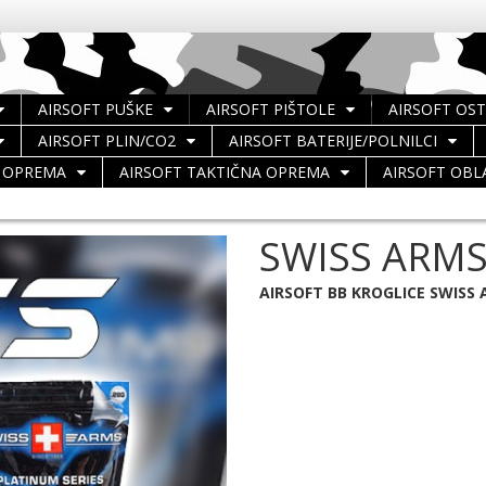
AIRSOFT PUŠKE
AIRSOFT PIŠTOLE
AIRSOFT OS
AIRSOFT PLIN/CO2
AIRSOFT BATERIJE/POLNILCI
A OPREMA
AIRSOFT TAKTIČNA OPREMA
AIRSOFT OBL
SWISS ARMS
AIRSOFT BB KROGLICE SWISS