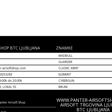
SHOP BTC LJUBLJANA
ZNAMKE
MADBULL
M
GUARDER
r-airsoftshop.com
CLASSIC ARMY
30253283
ELEMENT
9:00h do 20:00h
CYBERGUN
A, LOKAL 55
BRUNI
WWW.PANTER-AIRSOFTS
anter Airsoft Shop
AIRSOFT TRGOVINA LJU
BTC LJUBLJANA
 nas