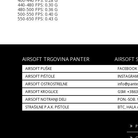
400-440 FPS: 0.28 G
440-480 FPS: 0.30 G
480-500 FPS: 0.36 G
500-550 FPS: 0.40 G
550-650 FPS: 0.43 G
AIRSOFT TRGOVINA PANTER
AIRSOFT 
AIRSOFT PUŠKE
FACEBOOK
AIRSOFT PIŠTOLE
INSTAGRA
AIRSOFT OSTROSTRELNE
info@pante
AIRSOFT KROGLICE
GSM: +386
AIRSOFT NOTRANJI DELI
PON.-SOB. 
STRAŠILNE P.A.K. PIŠTOLE
BTC, HALA 
P
O