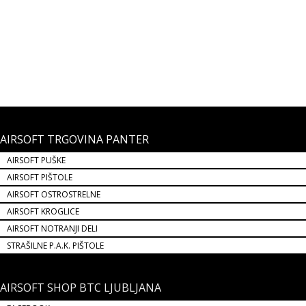
Z notranjimi airsoft deli lahko nadgradite oz. popravite vašo airsoft
repliko. Replika bo močnejša, natančnejša ter bolj vzdržljiva.
24,90 €
AIRSOFT TRGOVINA PANTER
AIRSOFT PUŠKE
AIRSOFT PIŠTOLE
AIRSOFT OSTROSTRELNE
AIRSOFT KROGLICE
AIRSOFT NOTRANJI DELI
STRAŠILNE P.A.K. PIŠTOLE
AIRSOFT SHOP BTC LJUBLJANA