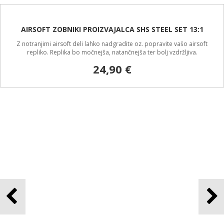
AIRSOFT SELEKTOR PLATE GUARDER ANTI-HEAT ZA M4/16
Z notranjimi airsoft deli lahko nadgradite oz. popravite vašo airsoft
repliko. Replika bo močnejša, natančnejša ter bolj vzdržljiva.
9,00 €