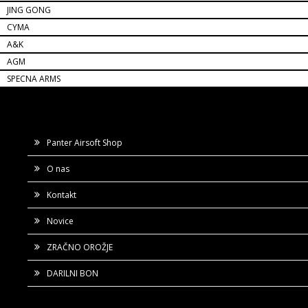
JING GONG
CYMA
A&K
AGM
SPECNA ARMS
Panter Airsoft Shop
O nas
Kontakt
Novice
ZRAČNO OROŽJE
DARILNI BON