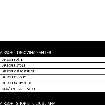
AIRSOFT HOP UP GUMICA PROIZVAJALCA GUARDER SILIKON
50
Z notranjimi airsoft deli lahko nadgradite oz. popravite vašo airsoft
repliko. Replika bo močnejša, natančnejša ter bolj vzdržljiva.
3,90 €
AIRSOFT TRGOVINA PANTER
AIRSOFT PUŠKE
AIRSOFT PIŠTOLE
AIRSOFT OSTROSTRELNE
AIRSOFT KROGLICE
AIRSOFT NOTRANJI DELI
STRAŠILNE P.A.K. PIŠTOLE