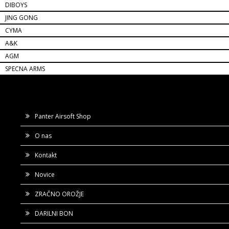
DIBOYS
JING GONG
CYMA
A&K
AGM
SPECNA ARMS
Panter Airsoft Shop
O nas
Kontakt
Novice
ZRAČNO OROŽJE
DARILNI BON