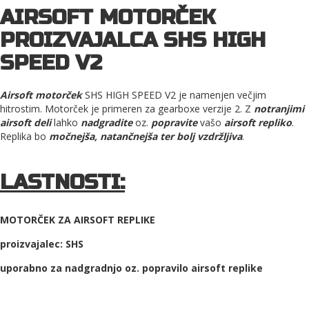
AIRSOFT MOTORČEK
PROIZVAJALCA SHS HIGH
SPEED V2
Airsoft motorček
SHS HIGH SPEED V2 je namenjen večjim
hitrostim. Motorček je primeren za gearboxe verzije 2.​ Z
notranjimi
airsoft deli
lahko
nadgradite
oz.
popravite
vašo
airsoft repliko
.
Replika bo
močnejša, natančnejša ter bolj vzdržljiva
.
LASTNOSTI:
MOTORČEK ZA AIRSOFT REPLIKE
proizvajalec: SHS
uporabno za nadgradnjo oz. popravilo airsoft replike