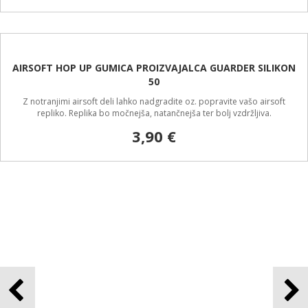
AIRSOFT GEARBOX BUFFER MBLOCK PROIZVAJALCA SHS
Z notranjimi airsoft deli lahko nadgradite oz. popravite vašo airsoft
repliko. Replika bo močnejša, natančnejša ter bolj vzdržljiva.
12,90 €