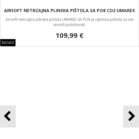
AIRSOFT TRZAJNA PLINSKA PIŠTOLA COLT 1911 RAIL DUAL
TONE CO2
Airsoft trzajna plinska pištola Colt 1911 rail dual tone LIMITED CO2 je
posodobljena replika vsem dobro znane pištole 1911.
179,99 €
Brezplačna dostava!