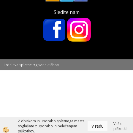
Sledite nam
Izdelava spletne trgovine
Z obiskom in uporabo spletnega mesta
Več o
V redu
soglašate z uporabo in beleženjem
piškotkih
piškotkov.