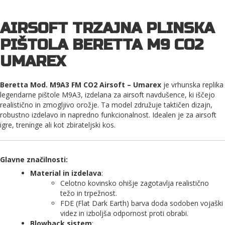
AIRSOFT TRZAJNA PLINSKA
PIŠTOLA BERETTA M9 CO2
UMAREX
Beretta Mod. M9A3 FM CO2 Airsoft – Umarex
je vrhunska replika
legendarne pištole M9A3, izdelana za airsoft navdušence, ki iščejo
realistično in zmogljivo orožje. Ta model združuje taktičen dizajn,
robustno izdelavo in napredno funkcionalnost. Idealen je za airsoft
igre, treninge ali kot zbirateljski kos.
Glavne značilnosti
:
Material in izdelava
:
Celotno kovinsko ohišje zagotavlja realistično
težo in trpežnost.
FDE (Flat Dark Earth) barva doda sodoben vojaški
videz in izboljša odpornost proti obrabi.
Blowback sistem
: