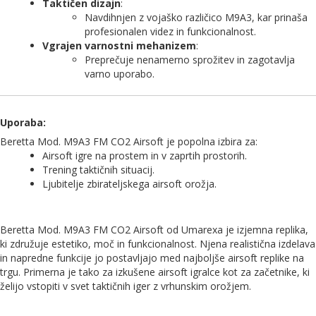
Taktičen dizajn
:
Navdihnjen z vojaško različico M9A3, kar prinaša
profesionalen videz in funkcionalnost.
Vgrajen varnostni mehanizem
:
Preprečuje nenamerno sprožitev in zagotavlja
varno uporabo.
Uporaba
:
Beretta Mod. M9A3 FM CO2 Airsoft je popolna izbira za:
Airsoft igre na prostem in v zaprtih prostorih.
Trening taktičnih situacij.
Ljubitelje zbirateljskega airsoft orožja.
Beretta Mod. M9A3 FM CO2 Airsoft od Umarexa je izjemna replika,
ki združuje estetiko, moč in funkcionalnost. Njena realistična izdelava
in napredne funkcije jo postavljajo med najboljše airsoft replike na
trgu. Primerna je tako za izkušene airsoft igralce kot za začetnike, ki
želijo vstopiti v svet taktičnih iger z vrhunskim orožjem.