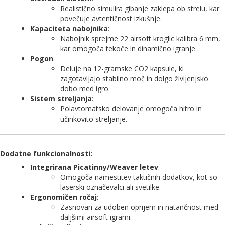
Realistično simulira gibanje zaklepa ob strelu, kar
povečuje avtentičnost izkušnje.
Kapaciteta nabojnika
:
Nabojnik sprejme 22 airsoft kroglic kalibra 6 mm,
kar omogoča tekoče in dinamično igranje.
Pogon
:
Deluje na 12-gramske CO2 kapsule, ki
zagotavljajo stabilno moč in dolgo življenjsko
dobo med igro.
Sistem streljanja
:
Polavtomatsko delovanje omogoča hitro in
učinkovito streljanje.
Dodatne funkcionalnosti
:
Integrirana Picatinny/Weaver letev
:
Omogoča namestitev taktičnih dodatkov, kot so
laserski označevalci ali svetilke.
Ergonomičen ročaj
:
Zasnovan za udoben oprijem in natančnost med
daljšimi airsoft igrami.