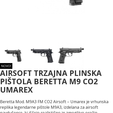
NOVO!
AIRSOFT TRZAJNA PLINSKA
PIŠTOLA BERETTA M9 CO2
UMAREX
Beretta Mod. M9A3 FM CO2 Airsoft – Umarex je vrhunska
replika legendarne pištole M9A3, izdelana za airsoft
navdušence, ki iščejo realistično in zmogljivo orožje.