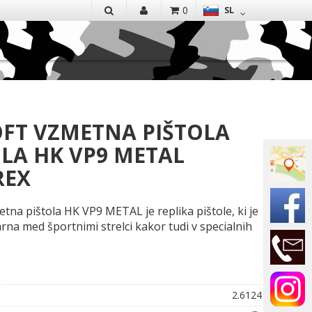
EN
0
SL
IŠČI
OFT VZMETNA PIŠTOLA
OLA HK VP9 METAL
REX
etna pištola HK VP9 METAL je replika pištole, ki je
rna med športnimi strelci kakor tudi v specialnih
2.6124