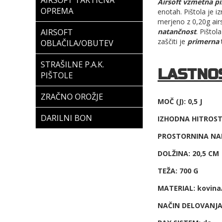
AIRSOFT TAKTIČNA
Airsoft vzmetna pi
OPREMA
enotah. Pištola je i
merjeno z 0,20g air
natančnost
. Pištol
AIRSOFT
zaščiti je
primerna
OBLAČILA/OBUTEV
STRAŠILNE P.A.K.
LASTNOS
PIŠTOLE
ZRAČNO OROŽJE
MOČ (J): 0,5 J
DARILNI BON
IZHODNA HITROST 
PROSTORNINA NAB
DOLŽINA: 20,5 CM
TEŽA: 700 G
MATERIAL: kovina
NAČIN DELOVANJ