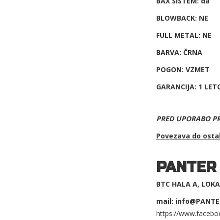
BAX SISTEM: da
BLOWBACK: NE
FULL METAL: NE
BARVA: ČRNA
POGON: VZMET
GARANCIJA: 1 LET
PRED UPORABO PR
Povezava do osta
PANTER
BTC HALA A, LOKAL
mail: info@PANTE
https://www.facebo