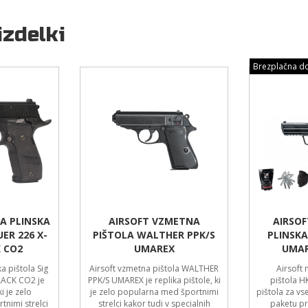
izdelki
Brezplačna do
A PLINSKA
AIRSOFT VZMETNA
AIRSO
UER 226 X-
PIŠTOLA WALTHER PPK/S
PLINSKA
K CO2
UMAREX
UMAR
ka pištola Sig
Airsoft vzmetna pištola WALTHER
Airsoft 
LACK CO2 je
PPK/S UMAREX je replika pištole, ki
pištola H
ki je zelo
je zelo popularna med športnimi
pištola za vse
nimi strelci
strelci kakor tudi v specialnih
paketu pr