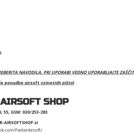
O
EBERITA NAVODILA. PRI UPORABI VEDNO UPORABLJAJTE ZAŠČI
le ponudbe a
irsoft vzmetnih pištol
 AIRSOFT SHOP
 55, GSM: 030/253-283
R-AIRSOFTSHOP.si
ok.com/PanterAirsoft/