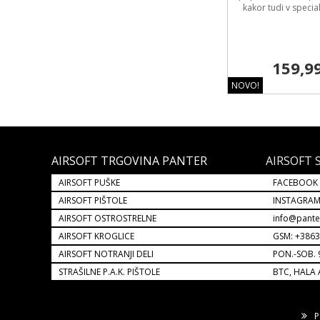
kakor tudi v specia
159,9
NOVO!
AIRSOFT TRGOVINA PANTER
AIRSOFT 
AIRSOFT PUŠKE
FACEBOOK
AIRSOFT PIŠTOLE
INSTAGRA
AIRSOFT OSTROSTRELNE
info@pante
AIRSOFT KROGLICE
GSM: +386
AIRSOFT NOTRANJI DELI
PON.-SOB. 
STRAŠILNE P.A.K. PIŠTOLE
BTC, HALA 
P