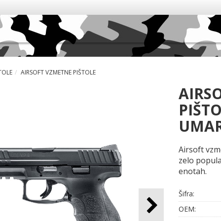
TOLE
AIRSOFT VZMETNE PIŠTOLE
AIRS
PIŠT
UMA
Airsoft vzm
zelo popula
enotah.
Šifra:
OEM: