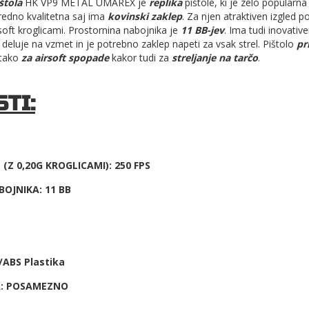
štola
HK VP9 METAL UMAREX je
replika
pištole, ki je zelo popularna
zredno kvalitetna saj ima
kovinski zaklep
. Za njen atraktiven izgled 
soft kroglicami. Prostornina nabojnika je
11
BB-jev
. Ima tudi inovativ
a deluje na vzmet in je potrebno zaklep napeti za vsak strel. Pištolo
pr
tako
za airsoft spopade
kakor tudi za
streljanje na tarčo
.
TI:
(Z 0,20G KROGLICAMI): 250 FPS
OJNIKA: 11 BB
/ABS Plastika
A: POSAMEZNO