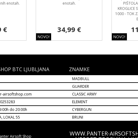
lnih enotah.
enotah.
PIŠTOLA
KROGLICE S
1000 - TOK 
9 €
34,99 €
11
NOVO!
NOVO!
SHOP BTC LJUBLJANA
ZNAMKE
MADBULL
M
GUARDER
r-airsoftshop.com
CLASSIC ARMY
30253283
ELEMENT
9:00h do 20:00h
CYBERGUN
A, LOKAL 55
BRUNI
WWW.PANTER-AIRSOFTS
anter Airsoft Shop