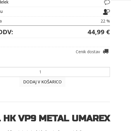
delek
ju
a
22 %
DDV:
44,99 €
Cenik dostav
DODAJ V KOŠARICO
L HK VP9 METAL UMAREX