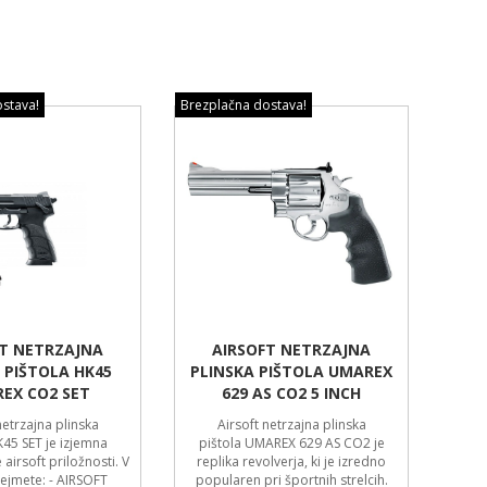
stava!
Brezplačna dostava!
FT NETRZAJNA
AIRSOFT NETRZAJNA
 PIŠTOLA HK45
PLINSKA PIŠTOLA UMAREX
EX CO2 SET
629 AS CO2 5 INCH
netrzajna plinska
Airsoft netrzajna plinska
K45 SET je izjemna
pištola UMAREX 629 AS CO2 je
 airsoft priložnosti. V
replika revolverja, ki je izredno
ejmete: - AIRSOFT
popularen pri športnih strelcih.