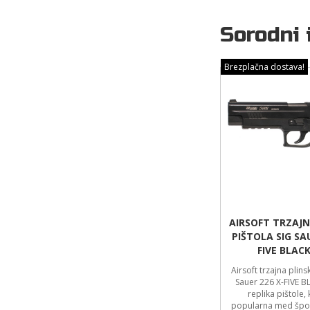
Sorodni 
Brezplačna dostava!
AIRSOFT TRZAJN
PIŠTOLA SIG SA
FIVE BLAC
Airsoft trzajna plins
Sauer 226 X-FIVE B
replika pištole, 
popularna med šport