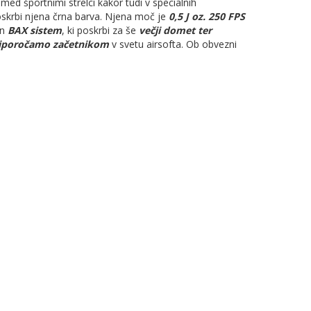
 med športnimi strelci kakor tudi v specialnih
poskrbi njena črna barva. Njena moč je
0,5
J oz. 250 FPS
en
BAX sistem
, ki poskrbi za še
večji domet ter
iporočamo začetnikom
v svetu airsofta. Ob obvezni