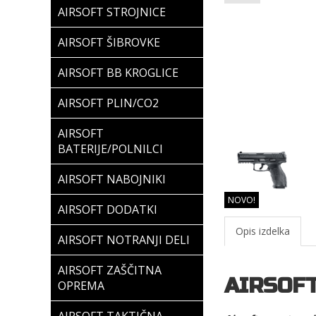
AIRSOFT STROJNICE
AIRSOFT ŠIBROVKE
AIRSOFT BB KROGLICE
AIRSOFT PLIN/CO2
AIRSOFT
BATERIJE/POLNILCI
AIRSOFT NABOJNIKI
NOVO!
AIRSOFT DODATKI
Opis izdelka
AIRSOFT NOTRANJI DELI
AIRSOFT ZAŠČITNA
AIRSOF
OPREMA