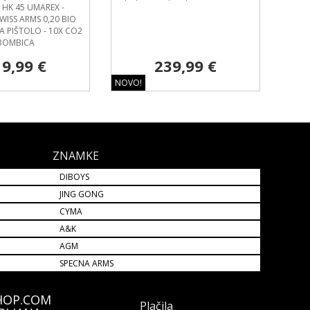
 HK 45 UMAREX -
WISS ARMS 0,20 BIO
ZA PIŠTOLO - 10X CO2
BOMBICA
9,99 €
239,99 €
NOVO!
ZNAMKE
DIBOYS
JING GONG
CYMA
A&K
AGM
SPECNA ARMS
HOP.COM
Plačila