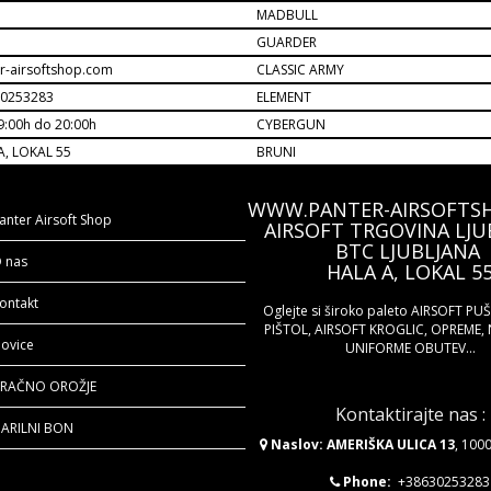
MADBULL
M
GUARDER
r-airsoftshop.com
CLASSIC ARMY
30253283
ELEMENT
9:00h do 20:00h
CYBERGUN
A, LOKAL 55
BRUNI
WWW.PANTER-AIRSOFTS
anter Airsoft Shop
AIRSOFT TRGOVINA LJU
BTC LJUBLJANA
 nas
HALA A, LOKAL 5
ontakt
Oglejte si široko paleto AIRSOFT PU
PIŠTOL, AIRSOFT KROGLIC, OPREME, 
ovice
UNIFORME OBUTEV...
RAČNO OROŽJE
Kontaktirajte nas :
ARILNI BON
Naslov: AMERIŠKA ULICA 13
, 100
Phone:
+38630253283