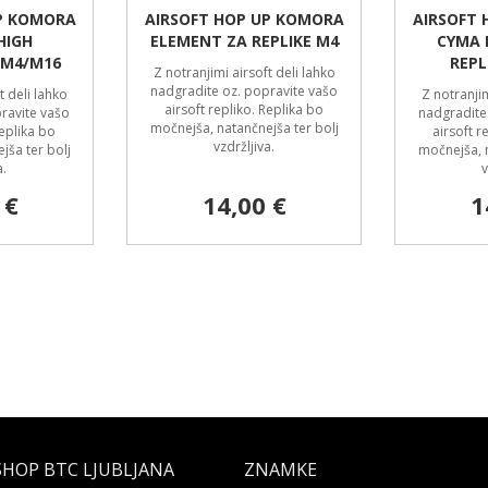
P KOMORA
AIRSOFT HOP UP KOMORA
AIRSOFT
HIGH
ELEMENT ZA REPLIKE M4
CYMA 
 M4/M16
REPL
Z notranjimi airsoft deli lahko
nadgradite oz. popravite vašo
t deli lahko
Z notranjim
airsoft repliko. Replika bo
ravite vašo
nadgradite
močnejša, natančnejša ter bolj
Replika bo
airsoft r
vzdržljiva.
jša ter bolj
močnejša, n
a.
v
 €
14,00 €
1
SHOP BTC LJUBLJANA
ZNAMKE