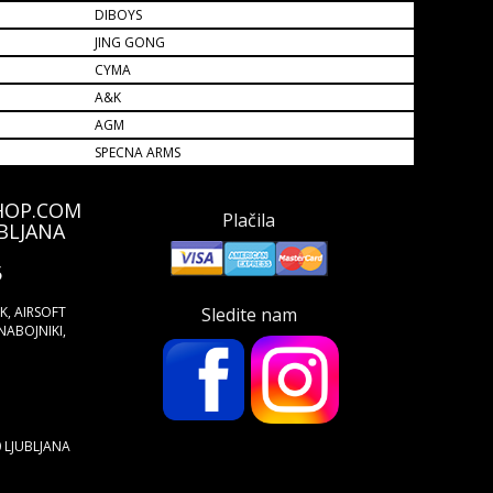
DIBOYS
JING GONG
CYMA
A&K
AGM
SPECNA ARMS
HOP.COM
Plačila
BLJANA
5
ŠK, AIRSOFT
Sledite nam
NABOJNIKI,
0 LJUBLJANA