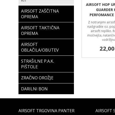
KIT
AIRSOFT HOP U
GUARDER 
AIRSOFT ZAŠČITNA
PERFOMANCE
OPREMA
Z notranjimi airsof
nadgradite oz. pop
AIRSOFT TAKTIČNA
airsoft repliko. 
OPREMA
močnejša, natančne
vzdržljiv
AIRSOFT
22,00
OBLAČILA/OBUTEV
STRAŠILNE P.A.K.
PIŠTOLE
ZRAČNO OROŽJE
DARILNI BON
AIRSOFT TRGOVINA PANTER
AIRSOFT 