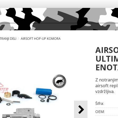
RANJI DELI
AIRSOFT HOP-UP KOMORA
AIRS
ULTI
ENOT
Z notranjim
airsoft rep
vzdržljiva.
Šifra:
OEM: