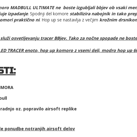
moro MADBULL ULTIMATE
ne boste izgubljali bbjev ob vsaki men
uje izpadanje
. Spodnji del komore
stabilizira nabojnik in tako pre
komori praktično ni
. Hop up se nastavlja z večjim
krožnim drsniko
luži osvetljevanju tracer BBjev. Tako za nočne spopade ne boste
LED TRACER enoto, hop up komoro z vsemi deli, modro hop up 6
TI:
KOMORA
bull
adnjo oz. popravilo airsoft replike
ale ponudbe
notranjih airsoft delov