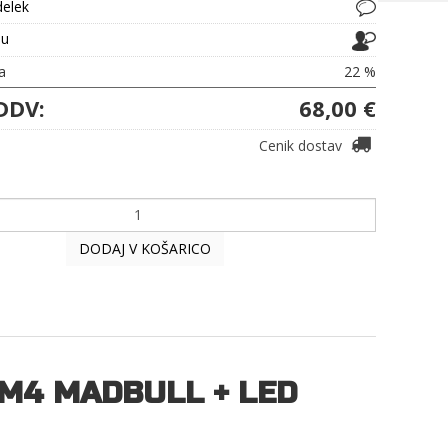
delek
ju
a
22 %
DDV:
68,00 €
Cenik dostav
DODAJ V KOŠARICO
M4 MADBULL + LED