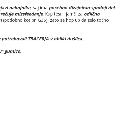
javi nabojnika
, saj ima
posebno dizajniran spodnji del
prečuje missfeedanje
. Kup tesnil jamči za
odlično
m
(podobno kot pri G36), zato se hop up da zelo točno
 potrebovali TRACERJA v obliki dušilca.
0° gumico.