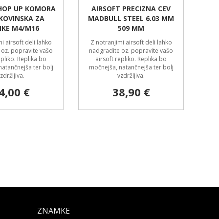
 HOP UP KOMORA
AIRSOFT PRECIZNA CEV
KOVINSKA ZA
MADBULL STEEL 6.03 MM
IKE M4/M16
509 MM
i airsoft deli lahko
Z notranjimi airsoft deli lahko
 oz. popravite vašo
nadgradite oz. popravite vašo
epliko. Replika bo
airsoft repliko. Replika bo
atančnejša ter bolj
močnejša, natančnejša ter bolj
zdržljiva.
vzdržljiva.
4,00 €
38,90 €
ZNAMKE