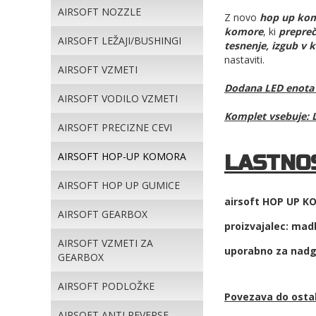
AIRSOFT NOZZLE
Z novo
hop up ko
komore
, ki
prepreč
AIRSOFT LEŽAJI/BUSHINGI
tesnenje, izgub v 
nastaviti.
AIRSOFT VZMETI
Dodana LED enota s
AIRSOFT VODILO VZMETI
Komplet vsebuje: 
AIRSOFT PRECIZNE CEVI
AIRSOFT HOP-UP KOMORA
LASTNOS
AIRSOFT HOP UP GUMICE
airsoft HOP UP 
AIRSOFT GEARBOX
proizvajalec: mad
AIRSOFT VZMETI ZA
uporabno za nadgr
GEARBOX
AIRSOFT PODLOŽKE
Povezava do ost
AIRSOFT ANTI REVERSE