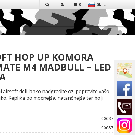
EN
0
SL
IŠČI
OFT HOP UP KOMORA
MATE M4 MADBULL + LED
A
i airsoft deli lahko nadgradite oz. popravite vašo
liko. Replika bo močnejša, natančnejša ter bolj
00687
00687