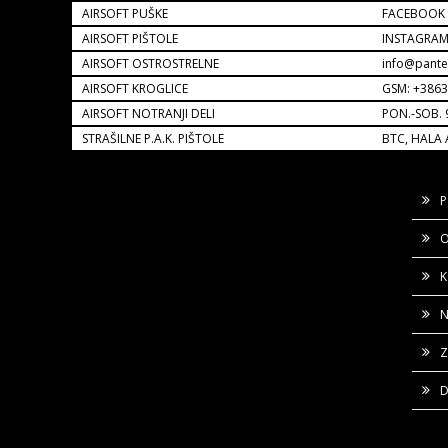
AIRSOFT PUŠKE
FACEBOOK
AIRSOFT PIŠTOLE
INSTAGRA
AIRSOFT OSTROSTRELNE
info@pante
AIRSOFT KROGLICE
GSM: +386
AIRSOFT NOTRANJI DELI
PON.-SOB. 
STRAŠILNE P.A.K. PIŠTOLE
BTC, HALA 
P
O
K
N
Z
D