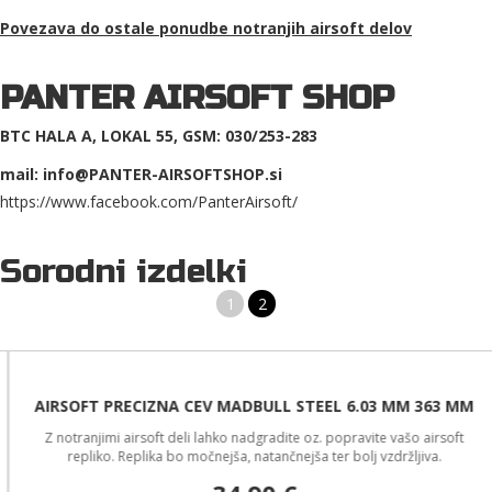
Povezava do ostale ponudbe
notranjih airsoft delov
PANTER AIRSOFT SHOP
BTC HALA A, LOKAL 55, GSM: 030/253-283
mail: info@PANTER-AIRSOFTSHOP.si
https://www.facebook.com/PanterAirsoft/
Sorodni izdelki
1
2
AIRSOFT PRECIZNA CEV MADBULL STEEL 6.03 MM 363 MM
Z notranjimi airsoft deli lahko nadgradite oz. popravite vašo airsoft
repliko. Replika bo močnejša, natančnejša ter bolj vzdržljiva.