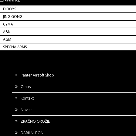
DIBOYS
JING GONG
CYMA
A&K
AGM
SPECNA ARMS
Panter Airsoft Shop
O nas
Kontakt
Novice
ZRAČNO OROŽJE
DARILNI BON