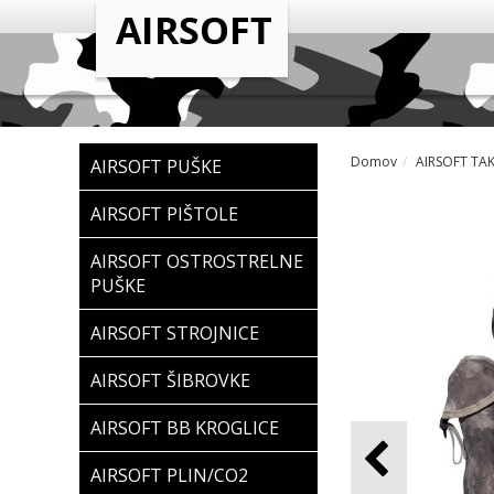
Domov
AIRSOFT TA
AIRSOFT PUŠKE
AIRSOFT PIŠTOLE
AIRSOFT OSTROSTRELNE
PUŠKE
AIRSOFT STROJNICE
AIRSOFT ŠIBROVKE
AIRSOFT BB KROGLICE
AIRSOFT PLIN/CO2