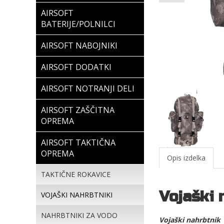
AIRSOFT
BATERIJE/POLNILCI
AIRSOFT NABOJNIKI
AIRSOFT DODATKI
AIRSOFT NOTRANJI DELI
AIRSOFT ZAŠČITNA
OPREMA
AIRSOFT TAKTIČNA
OPREMA
Opis izdelka
TAKTIČNE ROKAVICE
Vojaški 
VOJAŠKI NAHRBTNIKI
NAHRBTNIKI ZA VODO
Vojaški nahrbtnik