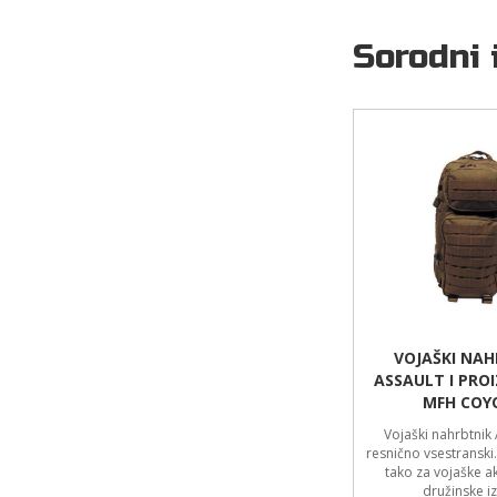
Sorodni 
VOJAŠKI NAH
ASSAULT I PRO
MFH COY
Vojaški nahrbtnik A
resnično vsestranski
tako za vojaške ak
družinske iz