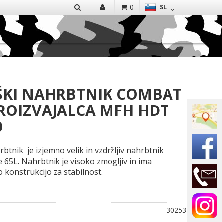
EN
0
SL
IŠČI
ŠKI NAHRBTNIK COMBAT
PROIZVAJALCA MFH HDT
O
rbtnik je izjemno velik in vzdržljiv nahrbtnik
 65L. Nahrbtnik je visoko zmogljiv in ima
o konstrukcijo za stabilnost.
30253