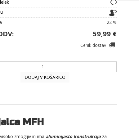
delek
ju
a
22 %
DDV:
59,99 €
Cenik dostav
DODAJ V KOŠARICO
jalca MFH
 visoko zmogljiv in ima
aluminijasto konstrukcijo
za