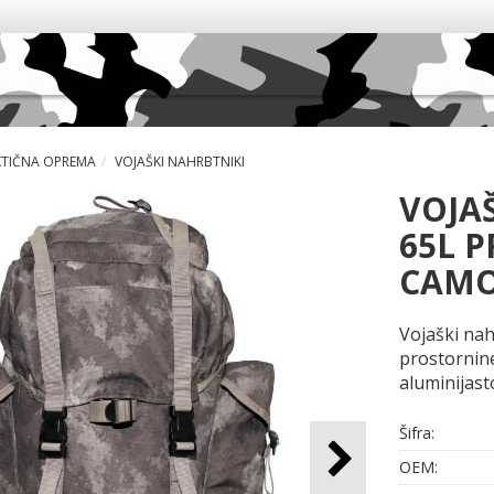
KTIČNA OPREMA
VOJAŠKI NAHRBTNIKI
VOJA
65L 
CAM
Vojaški nah
prostornine
aluminijast
Šifra:
OEM: