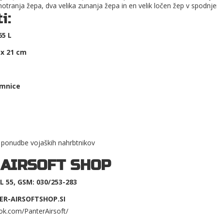
notranja žepa, dva velika zunanja žepa in en velik ločen žep v spodnje
i:
65 L
 x 21 cm
mnice
 ponudbe vojaških nahrbtnikov
 AIRSOFT SHOP
 55, GSM: 030/253-283
ER-AIRSOFTSHOP.SI
ok.com/PanterAirsoft/