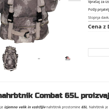
Vprašaj za iz
Pošlji prijatel
Stopnja davk
Cena z 
nahrbtnik Combat 65L proizva
je
izjemno velik in vzdržljiv
nahrbtnik prostornine
65L
. Nahrbtnik je