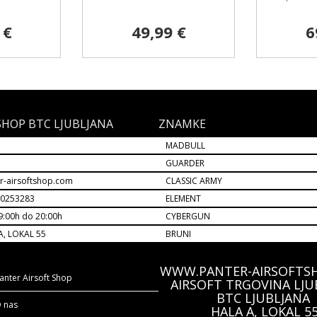
 €
49,99 €
6
SHOP BTC LJUBLJANA
ZNAMKE
MADBULL
M
GUARDER
r-airsoftshop.com
CLASSIC ARMY
30253283
ELEMENT
9:00h do 20:00h
CYBERGUN
A, LOKAL 55
BRUNI
WWW.PANTER-AIRSOFTS
anter Airsoft Shop
AIRSOFT TRGOVINA LJU
BTC LJUBLJANA
 nas
HALA A, LOKAL 5