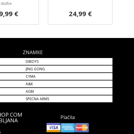
službe.
9,99 €
24,99 €
ZNAMKE
DIBOYS
JING GONG
CYMA
A&K
AGM
SPECNA ARMS
HOP.COM
Plačila
BLJANA
5