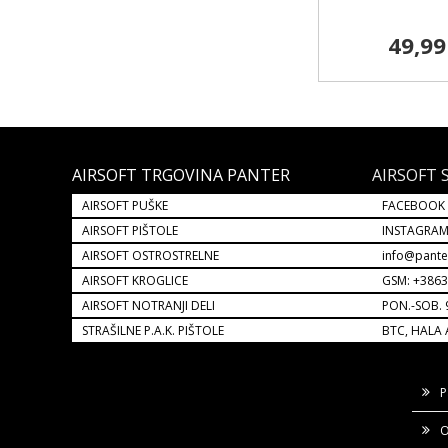
49,99
AIRSOFT TRGOVINA PANTER
AIRSOFT 
AIRSOFT PUŠKE
FACEBOOK
AIRSOFT PIŠTOLE
INSTAGRA
AIRSOFT OSTROSTRELNE
info@pante
AIRSOFT KROGLICE
GSM: +386
AIRSOFT NOTRANJI DELI
PON.-SOB. 
STRAŠILNE P.A.K. PIŠTOLE
BTC, HALA 
P
O