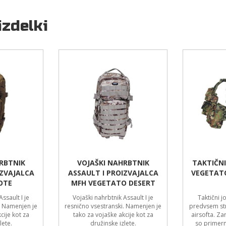
izdelki
RBTNIK
VOJAŠKI NAHRBTNIK
TAKTIČNI
IZVAJALCA
ASSAULT I PROIZVAJALCA
VEGETAT
OTE
MFH VEGETATO DESERT
ssault I je
Vojaški nahrbtnik Assault I je
Taktični j
. Namenjen je
resnično vsestranski. Namenjen je
predvsem str
cije kot za
tako za vojaške akcije kot za
airsofta. Za
lete.
družinske izlete.
so primern