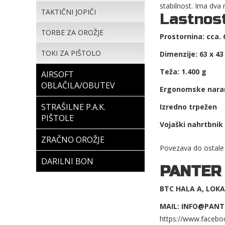
stabilnost. Ima dva 
TAKTIČNI JOPIČI
Lastnost
TORBE ZA OROŽJE
Prostornina: cca. 
TOKI ZA PIŠTOLO
Dimenzije: 63 x 43
Teža: 1.400 g
AIRSOFT
OBLAČILA/OBUTEV
Ergonomske nara
STRAŠILNE P.A.K.
Izredno trpežen
PIŠTOLE
Vojaški nahrtbnik
ZRAČNO OROŽJE
Povezava do ostale
DARILNI BON
PANTER
BTC HALA A, LOKAL
MAIL: INFO@PANT
https://www.facebo