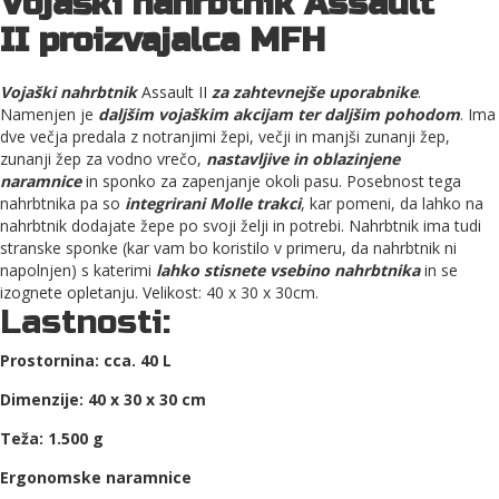
Vojaški nahrbtnik Assault
II proizvajalca MFH
Vojaški nahrbtnik
Assault II
za zahtevnejše uporabnike
.
Namenjen je
daljšim vojaškim akcijam ter daljšim pohodom
. Ima
dve večja predala z notranjimi žepi, večji in manjši zunanji žep,
zunanji žep za vodno vrečo,
nastavljive in oblazinjene
naramnice
in sponko za zapenjanje okoli pasu. Posebnost tega
nahrbtnika pa so
integrirani Molle trakci
, kar pomeni, da lahko na
nahrbtnik dodajate žepe po svoji želji in potrebi. Nahrbtnik ima tudi
stranske sponke (kar vam bo koristilo v primeru, da nahrbtnik ni
napolnjen) s katerimi
lahko stisnete vsebino nahrbtnika
in se
izognete opletanju. Velikost: 40 x 30 x 30cm.
Lastnosti:
Prostornina: cca. 40 L
Dimenzije: 40 x 30 x 30 cm
Teža: 1.500 g
Ergonomske naramnice