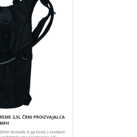
Vojaški nahrbtnik Assault I je resnično vsestranski. Namenjen je tako za
vojaške akcije kot za družinske izlete.
49,99 €
VOJAŠKI NAHRBTNIK ASSAULT I PROIZVAJALCA MFH
VEGETATO
Vojaški nahrbtnik Assault I je resnično vsestranski. Namenjen je tako za
vojaške akcije kot za družinske izlete.
49,99 €