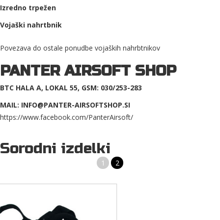
Izredno trpežen
Vojaški nahrtbnik
Povezava do ostale ponudbe vojaških nahrbtnikov
PANTER AIRSOFT SHOP
BTC HALA A, LOKAL 55, GSM: 030/253-283
MAIL: INFO@PANTER-AIRSOFTSHOP.SI
https://www.facebook.com/PanterAirsoft/
Sorodni izdelki
1
2
VOJAŠKI NAHRBTNIK ASSAULT I PROIZVAJALCA MFH
MULTICAM