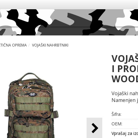
KTIČNA OPREMA
VOJAŠKI NAHRBTNIKI
VOJA
I PRO
WOO
Vojaški nah
Namenjen je
Šifra:
OEM:
Vprašaj za iz