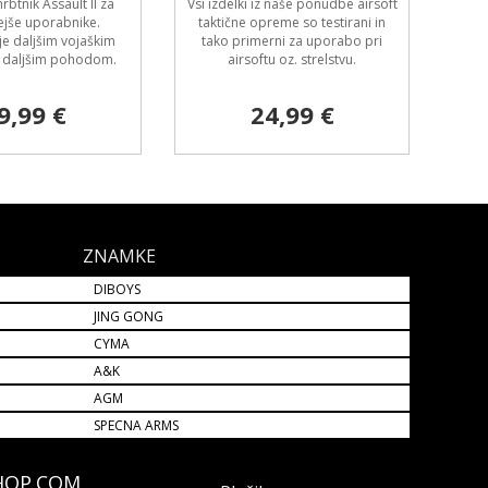
rbtnik Assault II za
Vsi izdelki iz naše ponudbe airsoft
ejše uporabnike.
taktične opreme so testirani in
e daljšim vojaškim
tako primerni za uporabo pri
r daljšim pohodom.
airsoftu oz. strelstvu.
9,99 €
24,99 €
ZNAMKE
DIBOYS
JING GONG
CYMA
A&K
AGM
SPECNA ARMS
HOP.COM