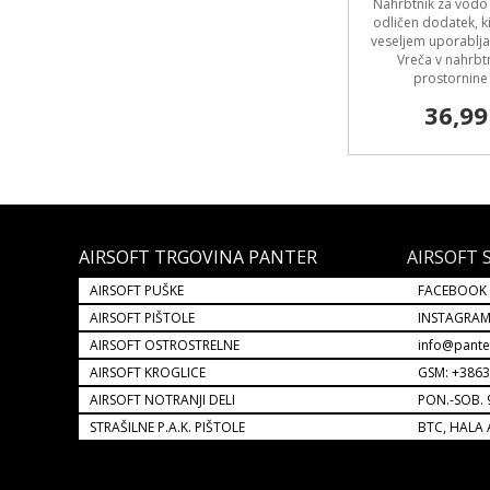
Nahrbtnik za vodo
odličen dodatek, k
veseljem uporabljal
Vreča v nahrbt
prostornine 
36,99
AIRSOFT TRGOVINA PANTER
AIRSOFT 
AIRSOFT PUŠKE
FACEBOOK
AIRSOFT PIŠTOLE
INSTAGRA
AIRSOFT OSTROSTRELNE
info@pante
AIRSOFT KROGLICE
GSM: +386
AIRSOFT NOTRANJI DELI
PON.-SOB. 
STRAŠILNE P.A.K. PIŠTOLE
BTC, HALA 