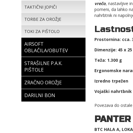
vrečo
, nastavljive i
TAKTIČNI JOPIČI
pomeni, da lahko na 
nahrbtnik ni napolnj
TORBE ZA OROŽJE
Lastnost
TOKI ZA PIŠTOLO
Prostornina: cca. 
AIRSOFT
Dimenzije: 45 x 25
OBLAČILA/OBUTEV
Teža: 1.300 g
STRAŠILNE P.A.K.
PIŠTOLE
Ergonomske nara
Izredno trpežen
ZRAČNO OROŽJE
Vojaški nahrtbnik
DARILNI BON
Povezava do ostale
PANTER
BTC HALA A, LOKAL