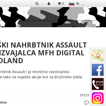
EN
0
SL
IŠČI
ŠKI NAHRBTNIK ASSAULT
IZVAJALCA MFH DIGITAL
DLAND
rbtnik Assault I je resnično vsestranski.
 tako za vojaške akcije kot za družinske izlete.
30333
delek