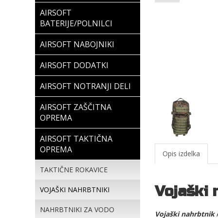
AIRSOFT
BATERIJE/POLNILCI
AIRSOFT NABOJNIKI
AIRSOFT DODATKI
AIRSOFT NOTRANJI DELI
AIRSOFT ZAŠČITNA
OPREMA
AIRSOFT TAKTIČNA
OPREMA
Opis izdelka
TAKTIČNE ROKAVICE
Vojaški 
VOJAŠKI NAHRBTNIKI
NAHRBTNIKI ZA VODO
Vojaški nahrbtnik
A