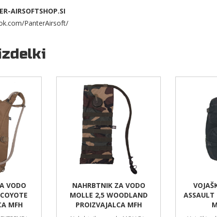
ER-AIRSOFTSHOP.SI
ok.com/PanterAirsoft/
izdelki
ZA VODO
NAHRBTNIK ZA VODO
VOJAŠ
 COYOTE
MOLLE 2,5 WOODLAND
ASSAULT 
CA MFH
PROIZVAJALCA MFH
M