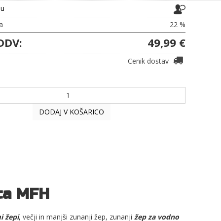
ju
a
22 %
DDV:
49,99 €
Cenik dostav
DODAJ V KOŠARICO
lca MFH
i žepi
, večji in manjši zunanji žep, zunanji
žep za vodno