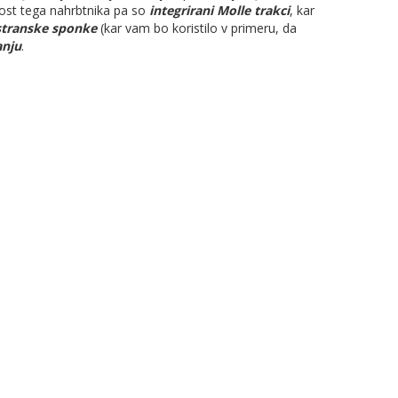
ost tega nahrbtnika pa so
integrirani Molle trakci
, kar
stranske sponke
(kar vam bo koristilo v primeru, da
anju
.