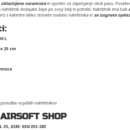
n
oblazinjene naramnice
in sponko za zapenjanje okoli pasu. Posebn
nahrbtnik dodajate žepe po svoji želji in potrebi. Nahrbtnik ima tudi
en) s katerimi lahko stisnete vsebino nahrbtnika in
se izognete oplet
i:
30 L
 x 25 cm
mnice
 ponudbe vojaških nahrbtnikov
 AIRSOFT SHOP
 55, GSM: 030/253-283