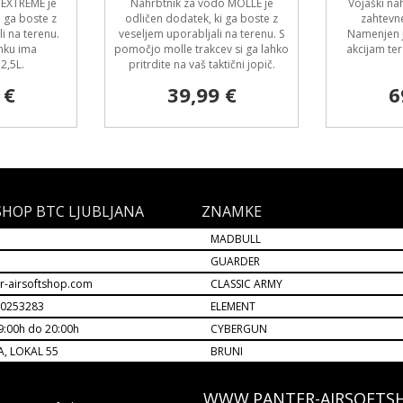
 EXTREME je
Nahrbtnik za vodo MOLLE je
Vojaški nah
i ga boste z
odličen dodatek, ki ga boste z
zahtevn
i na terenu.
veseljem uporabljali na terenu. S
Namenjen j
nku ima
pomočjo molle trakcev si ga lahko
akcijam te
2,5L.
pritrdite na vaš taktični jopič.
 €
39,99 €
6
SHOP BTC LJUBLJANA
ZNAMKE
MADBULL
M
GUARDER
r-airsoftshop.com
CLASSIC ARMY
30253283
ELEMENT
9:00h do 20:00h
CYBERGUN
A, LOKAL 55
BRUNI
WWW.PANTER-AIRSOFTS