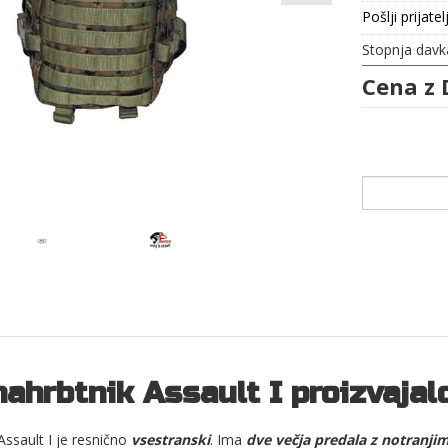
Pošlji prijatel
Stopnja davk
Cena z 
nahrbtnik Assault I proizvaja
ssault I je resnično
vsestranski
. Ima
dve večja predala z notranjim