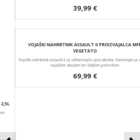
39,99 €
VOJAŠKI NAHRBTNIK ASSAULT II PROIZVAJALCA MFH
VEGETATO
Vojaški nahrbtnik Assault II za zahtevnejše uporabnike. Namenjen je daljšim
vojaškim akcijam ter daljšim pohodom.
69,99 €