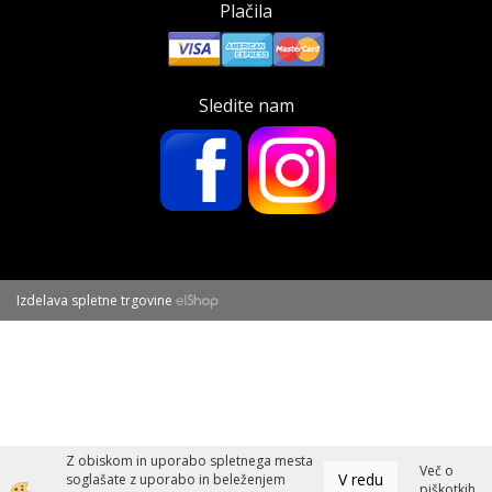
Plačila
Sledite nam
Izdelava spletne trgovine
Z obiskom in uporabo spletnega mesta
Več o
V redu
soglašate z uporabo in beleženjem
piškotkih