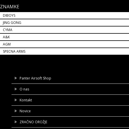
ZNAMKE
DIBOYS
JING GONG
CYMA
A&K
AGM
SPECNA ARMS
Panter Airsoft Shop
O nas
Kontakt
Novice
ZRAČNO OROŽJE