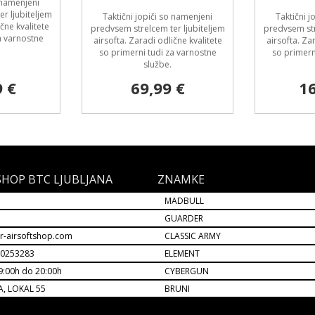
o namenjeni
r ljubiteljem
Taktični jopiči so namenjeni
Taktični j
čne kvalitete
predvsem strelcem ter ljubiteljem
predvsem str
a varnostne
airsofta. Zaradi odlične kvalitete
airsofta. Za
so primerni tudi za varnostne
so primern
službe.
9 €
69,99 €
16
SHOP BTC LJUBLJANA
ZNAMKE
MADBULL
M
GUARDER
r-airsoftshop.com
CLASSIC ARMY
30253283
ELEMENT
9:00h do 20:00h
CYBERGUN
A, LOKAL 55
BRUNI