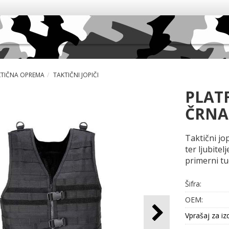
KTIČNA OPREMA
TAKTIČNI JOPIČI
PLAT
ČRNA
Taktični jo
ter ljubitel
primerni tu
Šifra:
OEM:
Vprašaj za iz