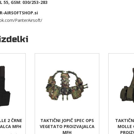
 55, GSM: 030/253-283
R-AIRSOFTSHOP.si
ok.com/PanterAirsoft/
izdelki
LE 2 ČRNE
TAKTIČNI JOPIČ SPEC OPS
TAKTIČN
JALCA MFH
VEGETATO PROIZVAJALCA
MOLLE 
MFH
PROIZ