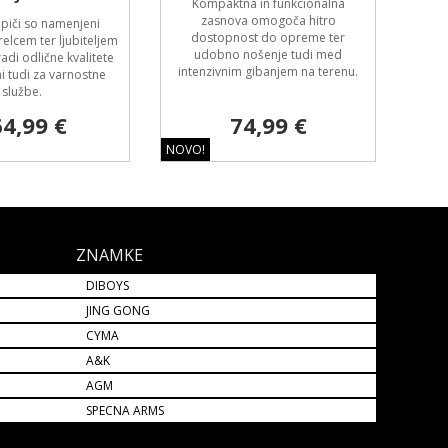
Kompaktna in funkcionalna
zasnova omogoča hitro
opiči so namenjeni
dostopnost do opreme ter
elcem ter ljubiteljem
udobno nošenje tudi med
radi odlične kvalitete
intenzivnim gibanjem na terenu.
i tudi za varnostne
službe.
4,99 €
74,99 €
NOVO!
ZNAMKE
DIBOYS
JING GONG
CYMA
A&K
AGM
SPECNA ARMS