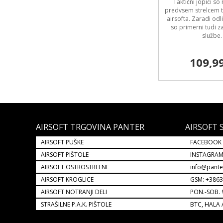
Taktični jopiči s
predvsem strelcem te
airsofta. Zaradi odli
so primerni tudi z
službe.
109,9
AIRSOFT TRGOVINA PANTER
AIRSOFT 
AIRSOFT PUŠKE
FACEBOOK
AIRSOFT PIŠTOLE
INSTAGRA
AIRSOFT OSTROSTRELNE
info@pante
AIRSOFT KROGLICE
GSM: +386
AIRSOFT NOTRANJI DELI
PON.-SOB. 
STRAŠILNE P.A.K. PIŠTOLE
BTC, HALA 