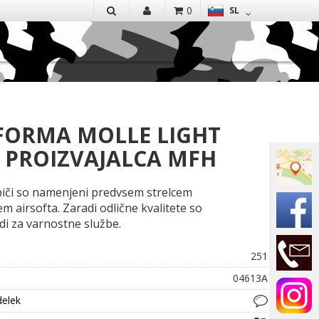
EN
0
SL
IŠČI
FORMA MOLLE LIGHT
 PROIZVAJALCA MFH
piči so namenjeni predvsem strelcem
jem airsofta. Zaradi odlične kvalitete so
di za varnostne službe.
251
04613A
delek