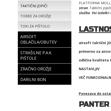
PLATFORMA MOLLE
TAKTIČNI JOPIČI
stran
. Taktični jop
službe
.
Vsi izdelki
i
TORBE ZA OROŽJE
TOKI ZA PIŠTOLO
LASTNOS
AIRSOFT
OBLAČILA/OBUTEV
airsoft taktični J
primerno za airsof
STRAŠILNE P.A.K.
PIŠTOLE
odlična kvaliteta 
ZRAČNO OROŽJE
NASTAVLJIV
VEČ FUNKCIONALN
DARILNI BON
Povezava do ost
PANTER