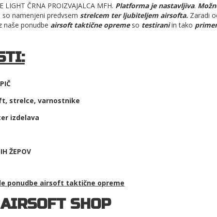
 LIGHT ČRNA PROIZVAJALCA MFH.
Platforma je nastavljiva
.
Možno
iči so namenjeni predvsem
strelcem ter ljubiteljem airsofta.
Zaradi o
z naše ponudbe
airsoft taktične opreme
so
testirani
in tako
primer
TI:
OPIČ
t, strelce, varnostnike
ter izdelava
IH ŽEPOV
ale ponudbe
airsoft taktične opreme
 AIRSOFT SHOP