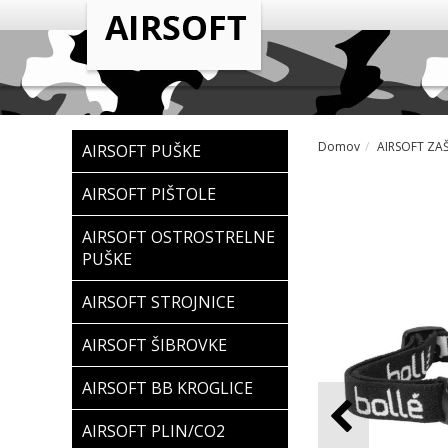
Domov
AIRSOFT ZA
AIRSOFT PUŠKE
AIRSOFT PIŠTOLE
AIRSOFT OSTROSTRELNE
PUŠKE
AIRSOFT STROJNICE
AIRSOFT ŠIBROVKE
AIRSOFT BB KROGLICE
AIRSOFT PLIN/CO2