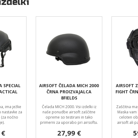
izdelki
A SPECIAL
AIRSOFT ČELADA MICH 2000
AIRSOFT 
ACTICAL
ČRNA PROIZVAJALCA
FIGHT ČR
8FIELDS
na, ima ježke
Čelada MICH 2000. Vsi izdelki iz
Zaščitna mas
in nastavke za
naše ponudbe airsoft zaščitne
Maska vam b
 (za nočno
opreme so testirani in tako
celoten ob
e).
primerni za uporabo pri airsoftu.
airsoft ali 
 €
27,99 €
5