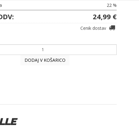
a
22 %
DDV:
24,99 €
Cenik dostav
DODAJ V KOŠARICO
LLE