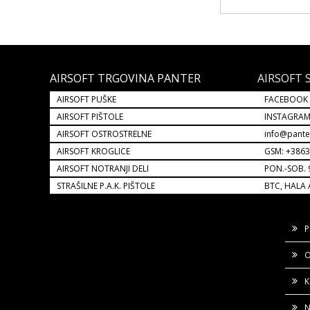
AIRSOFT TRGOVINA PANTER
AIRSOFT 
AIRSOFT PUŠKE
FACEBOOK
AIRSOFT PIŠTOLE
INSTAGRA
AIRSOFT OSTROSTRELNE
info@pante
AIRSOFT KROGLICE
GSM: +386
AIRSOFT NOTRANJI DELI
PON.-SOB. 
STRAŠILNE P.A.K. PIŠTOLE
BTC, HALA 
P
O
K
N