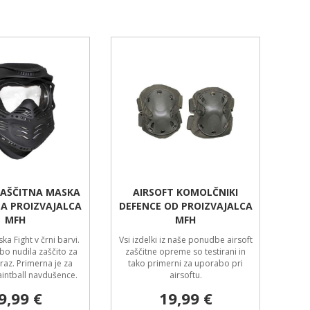
ZAŠČITNA MASKA
AIRSOFT KOMOLČNIKI
NA PROIZVAJALCA
DEFENCE OD PROIZVAJALCA
MFH
MFH
ka Fight v črni barvi.
Vsi izdelki iz naše ponudbe airsoft
o nudila zaščito za
zaščitne opreme so testirani in
raz. Primerna je za
tako primerni za uporabo pri
paintball navdušence.
airsoftu.
9,99 €
19,99 €