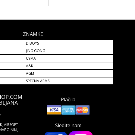
ZNAMKE
DIBOYS
JING GONG
CYMA
A&K
AGM
SPECNA ARMS
HOP.COM
Plačila
BLJANA
5
ŠK, AIRSOFT
Sledite nam
NABOJNIKI,