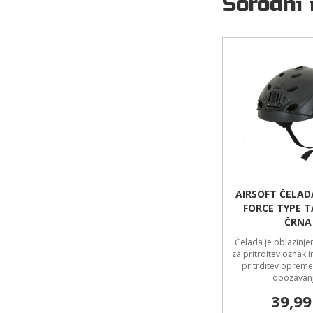
Sorodni 
AIRSOFT ČELAD
FORCE TYPE T
ČRNA
Čelada je oblazinje
za pritrditev oznak 
pritrditev opreme
opozavanj
39,99