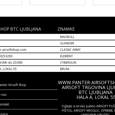
SHOP BTC LJUBLJANA
ZNAMKE
MADBULL
M
GUARDER
r-airsoftshop.com
CLASSIC ARMY
30253283
ELEMENT
9:00h do 20:00h
CYBERGUN
A, LOKAL 55
BRUNI
WWW.PANTER-AIRSOFTS
anter Airsoft Shop
AIRSOFT TRGOVINA LJU
BTC LJUBLJANA
 nas
HALA A, LOKAL 5
ontakt
Oglejte si široko paleto AIRSOFT PU
PIŠTOL, AIRSOFT KROGLIC, OPREME, 
ovice
UNIFORME OBUTEV...