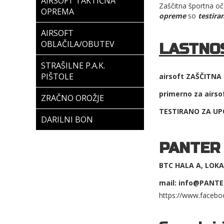
AIRSOFT TAKTIČNA
Zaščitna športna oča
OPREMA
opreme
so
testiran
AIRSOFT
OBLAČILA/OBUTEV
LASTNOS
STRAŠILNE P.A.K.
PIŠTOLE
airsoft ZAŠČITN
primerno za airso
ZRAČNO OROŽJE
TESTIRANO ZA UP
DARILNI BON
PANTER
BTC HALA A, LOKAL
mail: info@PANTE
https://www.facebo