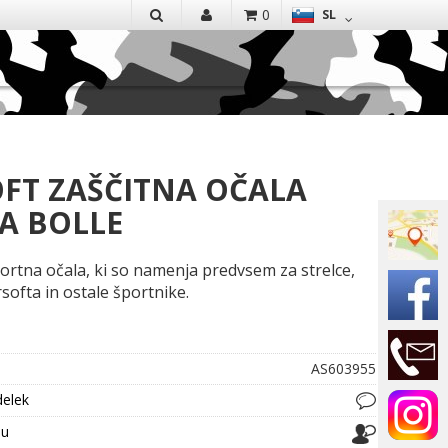
EN
0
SL
IŠČI
OFT ZAŠČITNA OČALA
A BOLLE
ortna očala, ki so namenja predvsem za strelce,
irsofta in ostale športnike.
AS603955
delek
ju