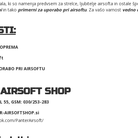
la, ki so namenja predvsem za strelce, ljubitelje airsofta in ostale šp
i
in tako
primerni za uporabo pri airsoftu
. Za vašo varnost
vedno 
TI:
A OPREMA
ft
ORABO PRI AIRSOFTU
 AIRSOFT SHOP
 55, GSM: 030/253-283
R-AIRSOFTSHOP.si
ok.com/PanterAirsoft/