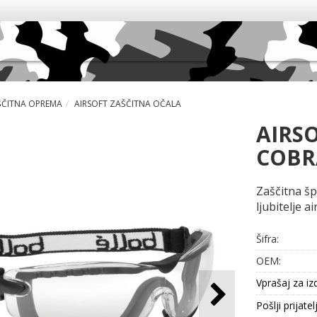
ŠČITNA OPREMA
AIRSOFT ZAŠČITNA OČALA
AIRS
COBR
Zaščitna šp
ljubitelje a
Šifra:
OEM:
Vprašaj za iz
Pošlji prijatel