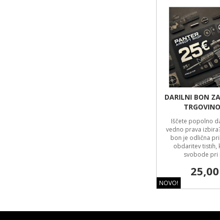
DARILNI BON Z
TRGOVINO
Iščete popolno da
vedno prava izbira?
bon je odlična pr
obdaritev tistih, k
svobode pri i
25,00
NOVO!