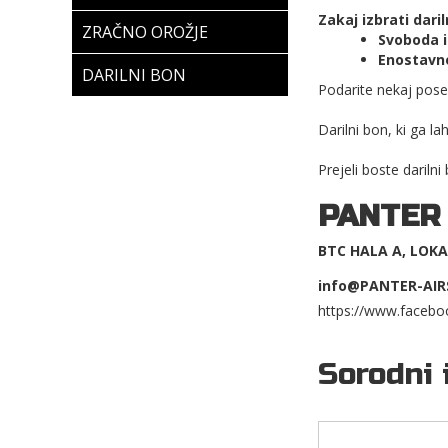
Zakaj izbrati dari
ZRAČNO OROŽJE
Svoboda i
Enostavno
DARILNI BON
Podarite nekaj pose
Darilni bon, ki ga la
Prejeli boste darilni
PANTER
BTC HALA A, LOKAL
info@PANTER-AIR
https://www.facebo
Sorodni 