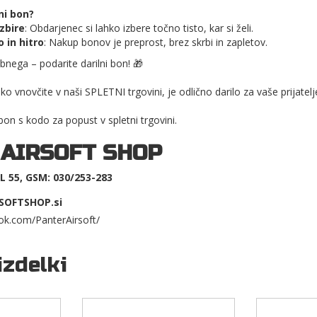
lni bon?
zbire
: Obdarjenec si lahko izbere točno tisto, kar si želi.
 in hitro
: Nakup bonov je preprost, brez skrbi in zapletov.
bnega – podarite darilni bon! 🎁
hko vnovčite v naši SPLETNI trgovini, je odlično darilo za vaše prijatelj
 bon s kodo za popust v spletni trgovini.
 AIRSOFT SHOP
 55, GSM: 030/253-283
SOFTSHOP.si
ok.com/PanterAirsoft/
izdelki