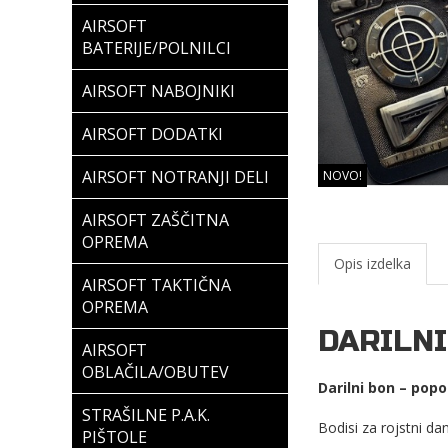
AIRSOFT
BATERIJE/POLNILCI
AIRSOFT NABOJNIKI
AIRSOFT DODATKI
AIRSOFT NOTRANJI DELI
NOVO!
AIRSOFT ZAŠČITNA
OPREMA
Opis izdelka
AIRSOFT TAKTIČNA
OPREMA
DARILNI
AIRSOFT
OBLAČILA/OBUTEV
Darilni bon – popo
STRAŠILNE P.A.K.
Bodisi za rojstni dan
PIŠTOLE