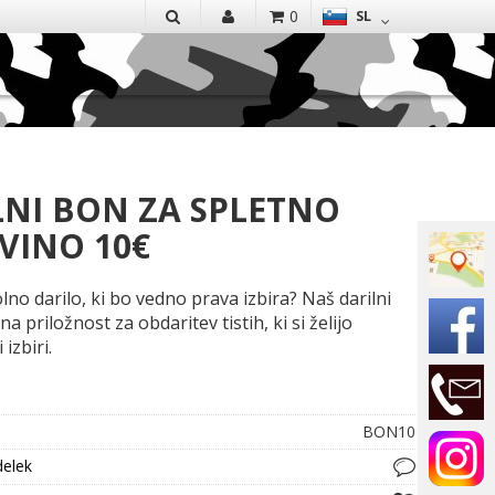
EN
0
SL
IŠČI
LNI BON ZA SPLETNO
VINO 10€
lno darilo, ki bo vedno prava izbira? Naš darilni
na priložnost za obdaritev tistih, ki si želijo
izbiri.
BON10
delek