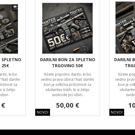
A SPLETNO
DARILNI BON ZA SPLETNO
DARILNI 
 25€
TRGOVINO 50€
TRG
rilo, ki bo
Iščete popolno darilo, ki bo
Iščete pop
 Naš darilni
vedno prava izbira? Naš darilni
vedno prava
iložnost za
bon je odlična priložnost za
bon je odl
i si želijo
obdaritev tistih, ki si želijo
obdaritev 
zbiri.
svobode pri izbiri.
svobo
 €
50,00 €
10
NOVO!
NOVO!