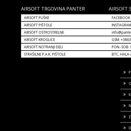
AIRSOFT TRGOVINA PANTER
AIRSOFT 
AIRSOFT PUŠKE
FACEBOOK
AIRSOFT PIŠTOLE
INSTAGRA
AIRSOFT OSTROSTRELNE
info@pante
AIRSOFT KROGLICE
GSM: +386
AIRSOFT NOTRANJI DELI
PON.-SOB. 
STRAŠILNE P.A.K. PIŠTOLE
BTC, HALA 
P
O
K
N
Z
D