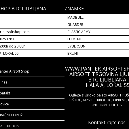
SHOP BTC LJUBLJANA
ZNAMKE
MADBULL
M
GUARDER
r-airsoftshop.com
CLASSIC ARMY
30253283
ELEMENT
9:00h do 20:00h
CYBERGUN
A, LOKAL 55
BRUNI
WWW.PANTER-AIRSOFTS
anter Airsoft Shop
AIRSOFT TRGOVINA LJU
BTC LJUBLJANA
 nas
HALA A, LOKAL 5
ontakt
Oglejte si široko paleto AIRSOFT PU
PIŠTOL, AIRSOFT KROGLIC, OPREME, 
ovice
UNIFORME OBUTEV...
RAČNO OROŽJE
Kontaktirajte nas :
ARILNI BON