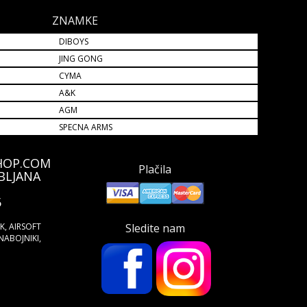
ZNAMKE
DIBOYS
JING GONG
CYMA
A&K
AGM
SPECNA ARMS
HOP.COM
Plačila
BLJANA
5
ŠK, AIRSOFT
Sledite nam
NABOJNIKI,