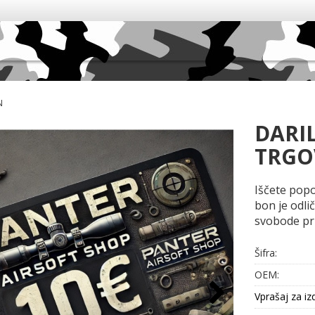
N
DARI
TRGO
Iščete popo
bon je odlič
svobode pri 
Šifra:
OEM:
Vprašaj za iz