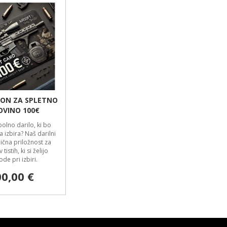
BON ZA SPLETNO
OVINO 100€
olno darilo, ki bo
 izbira? Naš darilni
ična priložnost za
tistih, ki si želijo
de pri izbiri.
0,00 €