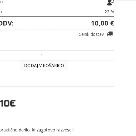
ju
a
22 %
DDV:
10,00 €
Cenik dostav
DODAJ V KOŠARICO
10€
praktično darilo, ki zagotovo razveseli!