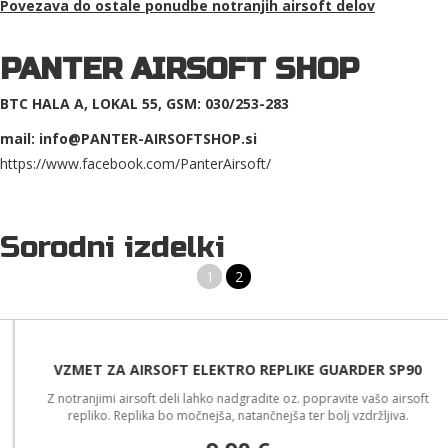
Povezava do ostale ponudbe
notranjih airsoft delov
PANTER AIRSOFT SHOP
BTC HALA A, LOKAL 55, GSM: 030/253-283
mail: info@PANTER-AIRSOFTSHOP.si
https://www.facebook.com/PanterAirsoft/
Sorodni izdelki
1
2
VZMET ZA AIRSOFT ELEKTRO REPLIKE GUARDER SP90
Z notranjimi airsoft deli lahko nadgradite oz. popravite vašo airsoft
repliko. Replika bo močnejša, natančnejša ter bolj vzdržljiva.