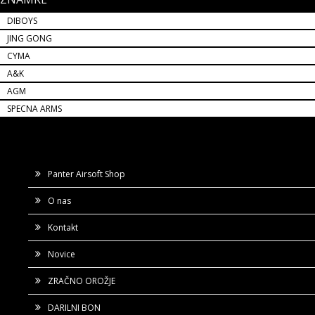
DIBOYS
JING GONG
CYMA
A&K
AGM
SPECNA ARMS
Panter Airsoft Shop
O nas
Kontakt
Novice
ZRAČNO OROŽJE
DARILNI BON