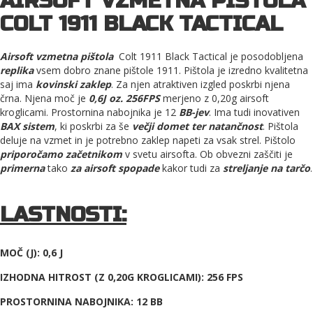
AIRSOFT VZMETNA PIŠTOLA
COLT 1911 BLACK TACTICAL
Airsoft vzmetna pištola
Colt 1911 Black Tactical je posodobljena
replika
vsem dobro znane pištole 1911. Pištola je izredno kvalitetna
saj ima
kovinski zaklep
. Za njen atraktiven izgled poskrbi njena
črna. Njena moč je
0,6
J oz. 256FPS
merjeno z 0,20g airsoft
kroglicami. Prostornina nabojnika je 12
BB-jev
. Ima tudi inovativen
BAX sistem
, ki poskrbi za še
večji domet ter natančnost
. Pištola
deluje na vzmet in je potrebno zaklep napeti za vsak strel. Pištolo
priporočamo začetnikom
v svetu airsofta. Ob obvezni zaščiti je
primerna
tako
za airsoft spopade
kakor tudi za
streljanje na tarčo
.
LASTNOSTI:
MOČ (J): 0,6 J
IZHODNA HITROST (Z 0,20G KROGLICAMI): 256 FPS
PROSTORNINA NABOJNIKA: 12 BB