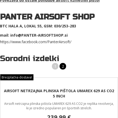
Povezava do ostale ponudbe a
irsoft vzmetnih pištol
PANTER AIRSOFT SHOP
BTC HALA A, LOKAL 55, GSM: 030/253-283
mail: info@PANTER-AIRSOFTSHOP.si
https://www.facebook.com/PanterAirsoft/
Sorodni izdelki
1
2
Brezplačna dostava!