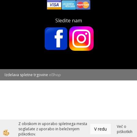
Plačila
Sledite nam
Izdelava spletne trgovine
Z obiskom in uporabo spletnega mesta
Več o
V redu
soglašate z uporabo in beleženjem
piškotkih
piškotkov.