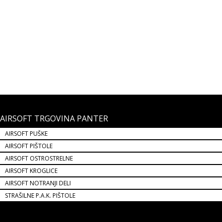
AIRSOFT TRZAJNA PLINSKA PIŠTOLA BERETTA M9 CO2
UMAREX
Beretta Mod. M9A3 FM CO2 Airsoft – Umarex je vrhunska replika
legendarne pištole M9A3, izdelana za airsoft navdušence, ki iščejo
realistično in zmogljivo orožje.
219,99 €
NOVO!
AIRSOFT TRGOVINA PANTER
AIRSOFT PUŠKE
AIRSOFT PIŠTOLE
AIRSOFT OSTROSTRELNE
AIRSOFT KROGLICE
AIRSOFT NOTRANJI DELI
STRAŠILNE P.A.K. PIŠTOLE