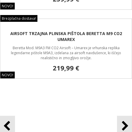
AIRSOFT NETRZAJNA PLINSKA PIŠTOLA UMAREX 629 AS CO2
5 INCH
Airsoft netrzajna plinska pištola UMAREX 629 AS CO2 je replika revolverja,
ki je izredno popularen pri športnih strelcih.
239,99 €
NOVO!