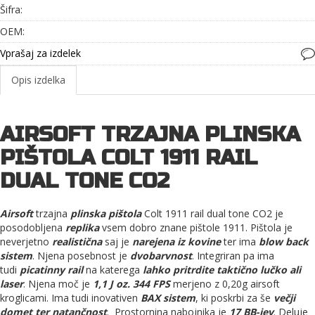
Šifra:
OEM:
Vprašaj za izdelek
Opis izdelka
AIRSOFT TRZAJNA PLINSKA
PIŠTOLA COLT 1911 RAIL
DUAL TONE CO2
Airsoft
trzajna
plinska pištola
Colt 1911 rail dual tone CO2 je
posodobljena
replika
vsem dobro znane pištole 1911. Pištola je
neverjetno
realistična
saj je
narejena iz kovine
ter ima
blow back
sistem
. Njena posebnost je
dvobarvnost
. Integriran pa ima
tudi
picatinny rail
na katerega
lahko pritrdite taktično lučko ali
laser
. Njena moč je
1,1 J oz. 344 FPS
merjeno z 0,20g airsoft
kroglicami. Ima tudi inovativen
BAX sistem
, ki poskrbi za še
večji
domet ter natančnost
. Prostornina nabojnika je
17 BB-jev
. Deluje