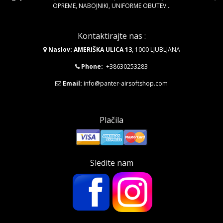
Oglejte si široko paleto AIRSOFT PUŠK, AIRSOFT PIŠTOL, AIRSOFT KROGLIC,
OPREME, NABOJNIKI, UNIFORME OBUTEV...
Kontaktirajte nas :
Naslov: AMERIŠKA ULICA 13
, 1000 LJUBLJANA
Phone:
+38630253283
Email:
info@panter-airsoftshop.com
Plačila
Sledite nam