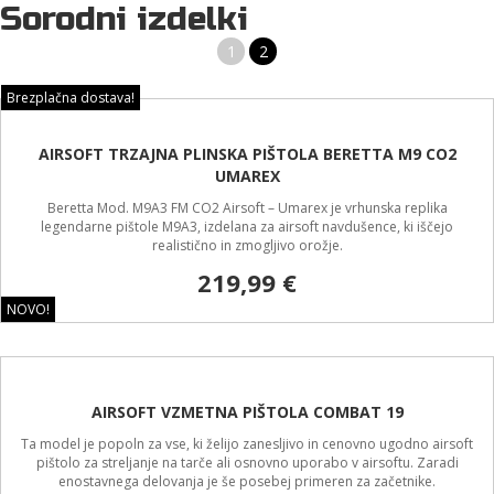
Sorodni izdelki
1
2
Brezplačna dostava!