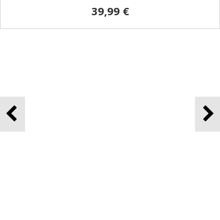
AIRSOFT TRZAJNA PLINSKA PIŠTOLA BERETTA M9 CO2
UMAREX
Beretta Mod. M9A3 FM CO2 Airsoft – Umarex je vrhunska replika
legendarne pištole M9A3, izdelana za airsoft navdušence, ki iščejo
realistično in zmogljivo orožje.
219,99 €
NOVO!