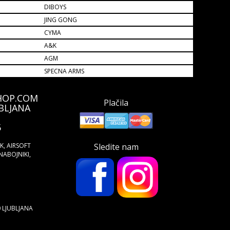
DIBOYS
JING GONG
CYMA
A&K
AGM
SPECNA ARMS
HOP.COM
Plačila
BLJANA
5
ŠK, AIRSOFT
Sledite nam
NABOJNIKI,
0 LJUBLJANA