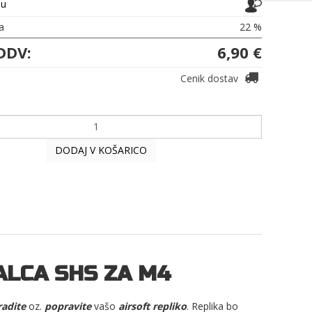
ju
a
22 %
DDV:
6,90 €
Cenik dostav
DODAJ V KOŠARICO
ALCA SHS ZA M4
adite
oz.
popravite
vašo
airsoft repliko
. Replika bo