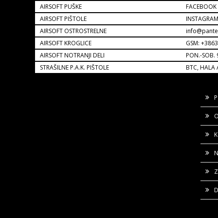
AIRSOFT PUŠKE
FACEBOOK
AIRSOFT PIŠTOLE
INSTAGRA
AIRSOFT OSTROSTRELNE
info@pante
AIRSOFT KROGLICE
GSM: +386
AIRSOFT NOTRANJI DELI
PON.-SOB. 
STRAŠILNE P.A.K. PIŠTOLE
BTC, HALA 
P
O
K
N
Z
D