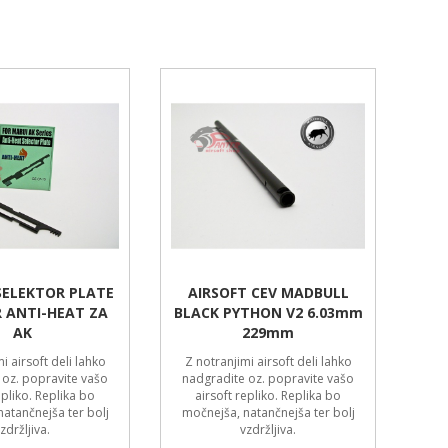
SELEKTOR PLATE
AIRSOFT CEV MADBULL
 ANTI-HEAT ZA
BLACK PYTHON V2 6.03mm
AK
229mm
i airsoft deli lahko
Z notranjimi airsoft deli lahko
 oz. popravite vašo
nadgradite oz. popravite vašo
epliko. Replika bo
airsoft repliko. Replika bo
atančnejša ter bolj
močnejša, natančnejša ter bolj
zdržljiva.
vzdržljiva.