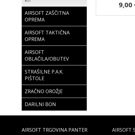
KIT
9,00 
AIRSOFT ZAŠČITNA
OPREMA
AIRSOFT TAKTIČNA
OPREMA
AIRSOFT
OBLAČILA/OBUTEV
STRAŠILNE P.A.K.
PIŠTOLE
ZRAČNO OROŽJE
DARILNI BON
AIRSOFT TRGOVINA PANTER
AIRSOFT 