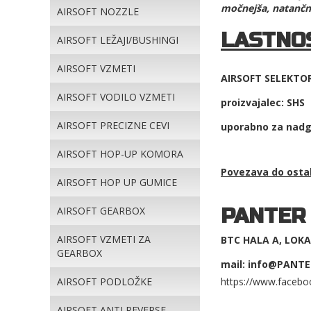
močnejša, natančnej
AIRSOFT NOZZLE
LASTNOS
AIRSOFT LEŽAJI/BUSHINGI
AIRSOFT VZMETI
AIRSOFT SELEKTO
AIRSOFT VODILO VZMETI
proizvajalec: SHS
AIRSOFT PRECIZNE CEVI
uporabno za nadgr
AIRSOFT HOP-UP KOMORA
Povezava do ost
AIRSOFT HOP UP GUMICE
PANTER
AIRSOFT GEARBOX
AIRSOFT VZMETI ZA
BTC HALA A, LOKAL
GEARBOX
mail: info@PANTE
AIRSOFT PODLOŽKE
https://www.facebo
AIRSOFT ANTI REVERSE