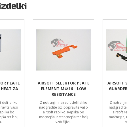
izdelki
TOR PLATE
AIRSOFT SELEKTOR PLATE
AIRSOFT 
-HEAT ZA
ELEMENT M4/16 - LOW
GUARDER
RESISTANCE
t deli lahko
Z notranjimi airsoft deli lahko
Z notranjim
ravite vašo
nadgradite oz. popravite vašo
nadgradite
Replika bo
airsoft repliko. Replika bo
airsoft r
jša ter bolj
močnejša, natančnejša ter bolj
močnejša, n
a.
vzdržljiva.
v