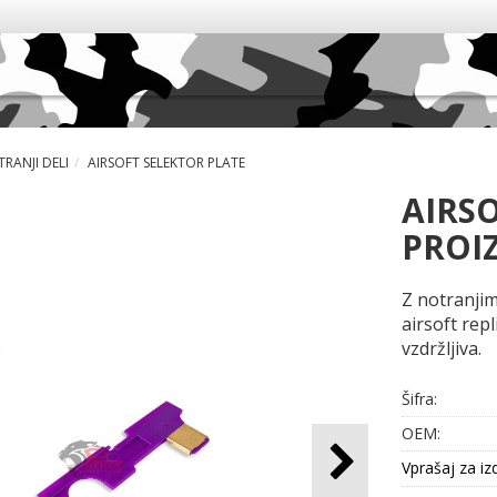
RANJI DELI
AIRSOFT SELEKTOR PLATE
AIRS
PROI
Z notranjim
airsoft rep
vzdržljiva.
Šifra:
OEM:
Vprašaj za iz