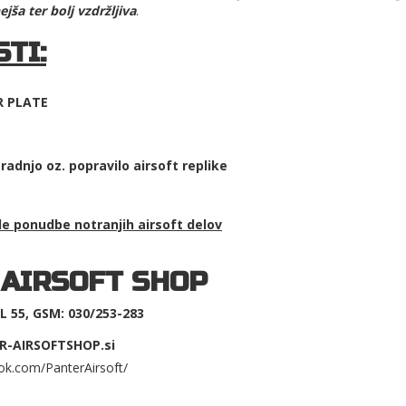
ša ter bolj vzdržljiva
.
TI:
R PLATE
adnjo oz. popravilo airsoft replike
ale ponudbe
notranjih airsoft delov
 AIRSOFT SHOP
 55, GSM: 030/253-283
R-AIRSOFTSHOP.si
ok.com/PanterAirsoft/