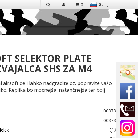
EN
0
SL
IŠČI
OFT SELEKTOR PLATE
ZVAJALCA SHS ZA M4
i airsoft deli lahko nadgradite oz. popravite vašo
liko. Replika bo močnejša, natančnejša ter bolj
00878
00878
delek