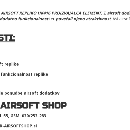
 AIRSOFT REPLIKO HK416 PROIZVAJALCA ELEMENT.
Z
airsoft dod
dodatno funkcionalnost
ter
povečali njeno atraktivnost
. Vsi airs
TI:
t replike
r funkcionalnost replike
ale ponudbe
airsoft dodatkov
 AIRSOFT SHOP
 55, GSM: 030/253-283
R-AIRSOFTSHOP.si