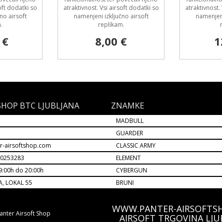
oft dodatki so
atraktivnost. Vsi airsoft dodatki so
atraktivnost.
no airsoft
namenjeni izključno airsoft
namenjeni
.
replikam.
 €
8,00 €
1
SHOP BTC LJUBLJANA
ZNAMKE
MADBULL
M
GUARDER
r-airsoftshop.com
CLASSIC ARMY
30253283
ELEMENT
9:00h do 20:00h
CYBERGUN
A, LOKAL 55
BRUNI
WWW.PANTER-AIRSOFTS
anter Airsoft Shop
AIRSOFT TRGOVINA LJU