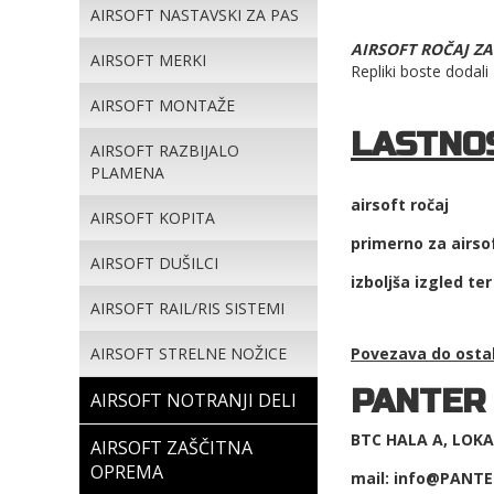
AIRSOFT NASTAVSKI ZA PAS
AIRSOFT ROČAJ ZA
AIRSOFT MERKI
Repliki boste dodali
AIRSOFT MONTAŽE
LASTNOS
AIRSOFT RAZBIJALO
PLAMENA
airsoft ročaj
AIRSOFT KOPITA
primerno za airsof
AIRSOFT DUŠILCI
izboljša izgled te
AIRSOFT RAIL/RIS SISTEMI
AIRSOFT STRELNE NOŽICE
Povezava do ost
PANTER
AIRSOFT NOTRANJI DELI
BTC HALA A, LOKAL
AIRSOFT ZAŠČITNA
OPREMA
mail: info@PANTE