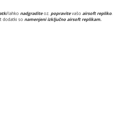
atki
lahko
nadgradite
oz.
popravite
vašo
airsoft repliko
.
oft dodatki so
namenjeni izključno airsoft replikam.