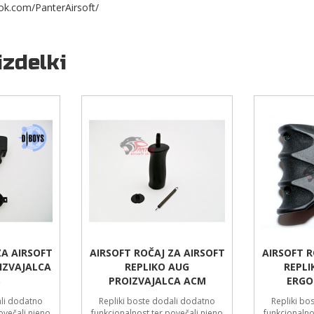
ok.com/PanterAirsoft/
izdelki
ZA AIRSOFT
AIRSOFT ROČAJ ZA AIRSOFT
AIRSOFT R
IZVAJALCA
REPLIKO AUG
REPLI
S
PROIZVAJALCA ACM
ERGO
ali dodatno
Repliki boste dodali dodatno
Repliki bo
ovečali njeno
funkcionalnost ter povečali njeno
funkcionalno