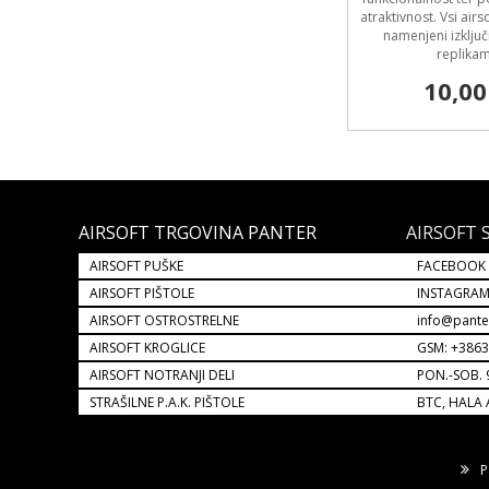
atraktivnost. Vsi airs
namenjeni izključ
replikam
10,00
AIRSOFT TRGOVINA PANTER
AIRSOFT 
AIRSOFT PUŠKE
FACEBOOK
AIRSOFT PIŠTOLE
INSTAGRA
AIRSOFT OSTROSTRELNE
info@pante
AIRSOFT KROGLICE
GSM: +386
AIRSOFT NOTRANJI DELI
PON.-SOB. 
STRAŠILNE P.A.K. PIŠTOLE
BTC, HALA 
P