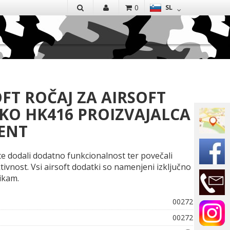
EN
0
SL
IŠČI
FT ROČAJ ZA AIRSOFT
IKO HK416 PROIZVAJALCA
ENT
te dodali dodatno funkcionalnost ter povečali
tivnost. Vsi airsoft dodatki so namenjeni izključno
likam.
00272
00272