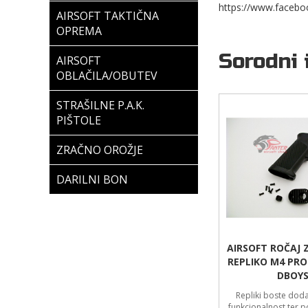
https://www.facebo
AIRSOFT TAKTIČNA
OPREMA
Sorodni 
AIRSOFT
OBLAČILA/OBUTEV
STRAŠILNE P.A.K.
PIŠTOLE
ZRAČNO OROŽJE
DARILNI BON
AIRSOFT ROČAJ 
REPLIKO M4 PRO
DBOY
Repliki boste dod
funkcionalnost ter p