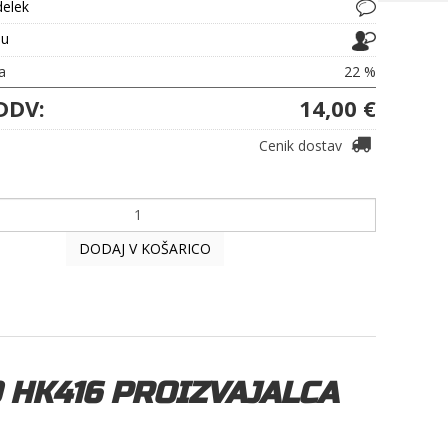
delek
ju
a
22 %
DDV:
14,00 €
Cenik dostav
DODAJ V KOŠARICO
 HK416 PROIZVAJALCA