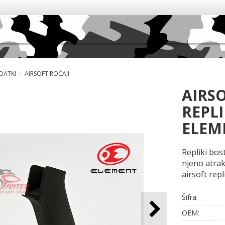
DATKI
AIRSOFT ROČAJI
AIRSO
REPL
ELEM
Repliki bos
njeno atrak
airsoft rep
Šifra:
OEM: