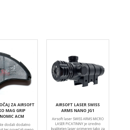
OČAJ ZA AIRSOFT
AIRSOFT LASER SWISS
KO MAG GRIP
ARMS NANO JG1
NOMIC ACM
Airsoft laser SWISS ARMS MICRO
LASER PICATINNY je izredno
ste dodali dodatno
kvaliteten laser primeren tako za
st ter povečali njeno