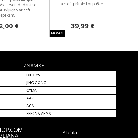
airsoft pištole kot puške.
 Vsi airsoft dodatki so
 izključno airsoft
replikam.
2,00 €
39,99 €
NOVO!
ZNAMKE
DIBOYS
JING GONG
CYMA
A&K
AGM
SPECNA ARMS
HOP.COM
Plačila
BLJANA