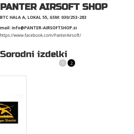
PANTER AIRSOFT SHOP
BTC HALA A, LOKAL 55, GSM: 030/253-283
mail: info@PANTER-AIRSOFTSHOP.si
https://www.facebook.com/PanterAirsoft/
Sorodni izdelki
1
2
AIRSOFT LEŽAJI ZA GEARBOX PROIZVAJALCA SHS 6MM
Z notranjimi airsoft deli lahko nadgradite oz. popravite vašo airsoft
repliko. Replika bo močnejša, natančnejša ter bolj vzdržljiva.
12,00 €