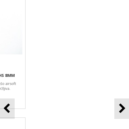
AIRSOFT ELEKTRO STIKALO PROIZVAJALCA SHS V3
Z notranjimi airsoft deli lahko nadgradite oz. popravite vašo airsoft
repliko. Replika bo močnejša, natančnejša ter bolj vzdržljiva.
6,50 €