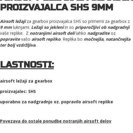
PROIZVAJALCA SHS 9MM
Airsoft ležaji
za gearbox proizvajalca SHS so primerni za gearbox z
9 mm
luknjami.
Ležaji so jekleni
in so
priporočljivi ob nadgradnji
vaše replike.
Z
notranjimi airsoft deli
lahko
nadgradite
oz.
popravite
vašo
airsoft repliko
. Replika bo
močnejša, natančnejša
ter bolj vzdržljiva
.
LASTNOSTI:
airsoft ležaji za gearbox
proizvajalec: SHS
uporabno za nadgradnjo oz. popravilo airsoft replike
Povezava do ostale ponudbe
notranjih airsoft delov