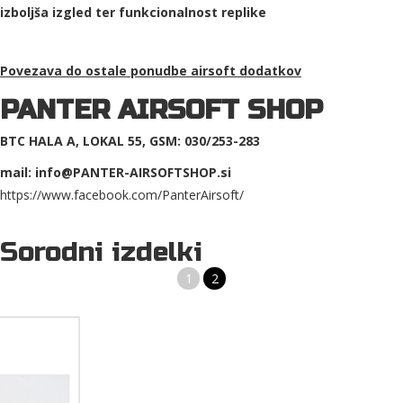
izboljša izgled ter funkcionalnost replike
Povezava do ostale ponudbe
airsoft dodatkov
PANTER AIRSOFT SHOP
BTC HALA A, LOKAL 55, GSM: 030/253-283
mail: info@PANTER-AIRSOFTSHOP.si
https://www.facebook.com/PanterAirsoft/
Sorodni izdelki
1
2
VZMET ZA AIRSOFT REPLIKO PSG1 GUARDER SP120
Z notranjimi airsoft deli lahko nadgradite oz. popravite vašo airsoft