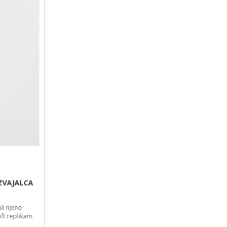
repliko. Replika bo močnejša, natančnejša ter bolj vzdržljiva.
12,00 €
AIRSOFT ROČAJ ZA AIRSOFT REPLIKO LR300 PROIZVAJALCA
A&K
Repliki boste dodali dodatno funkcionalnost ter povečali njeno
atraktivnost. Vsi airsoft dodatki so namenjeni izključno airsoft replikam.
14,00 €