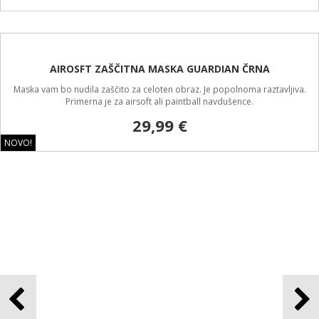
AIRSOFT ČELADA MICH 2000 ČRNA PROIZVAJALCA 8FIELDS
Čelada MICH 2000. Vsi izdelki iz naše ponudbe airsoft zaščitne opreme so
testirani in tako primerni za uporabo pri airsoftu.
27,99 €