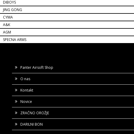
DIBOYS
JING GONG
CYMA
A&K
AGM
SPECNA ARMS
Panter Airsoft Shop
O nas
Kontakt
Novice
ZRAČNO OROŽJE
DARILNI BON