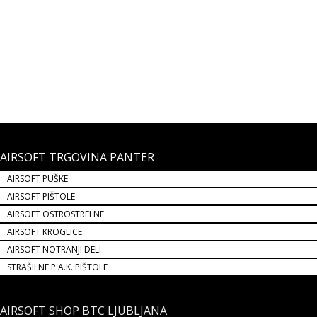
AIROSFT ZAŠČITNA MASKA GUARDIAN ČRNA
Maska vam bo nudila zaščito za celoten obraz. Je popolnoma raztavljiva.
Primerna je za airsoft ali paintball navdušence.
29,99 €
NOVO!
AIRSOFT TRGOVINA PANTER
AIRSOFT PUŠKE
AIRSOFT PIŠTOLE
AIRSOFT OSTROSTRELNE
AIRSOFT KROGLICE
AIRSOFT NOTRANJI DELI
STRAŠILNE P.A.K. PIŠTOLE
AIRSOFT SHOP BTC LJUBLJANA