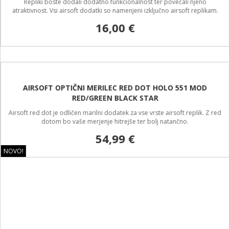
AIRSOFT ROČAJ ZA AIRSOFT REPLIKO M4 G27 PROIZVAJALCA
DBOYS
Repliki boste dodali dodatno funkcionalnost ter povečali njeno
atraktivnost. Vsi airsoft dodatki so namenjeni izključno airsoft replikam.