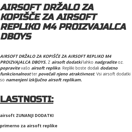
AIRSOFT DRŽALO ZA
KOPIŠČE ZA AIRSOFT
REPLIKO M4 PROIZVAJALCA
DBOYS
AIRSOFT DRŽALO ZA KOPIŠČE ZA AIRSOFT REPLIKO M4
PROIZVAJALCA DBOYS.
Z
airsoft dodatki
lahko
nadgradite
oz.
popravite
vašo
airsoft repliko
. Repliki boste dodali
dodatno
funkcionalnost
ter
povečali njeno atraktivnost
. Vsi airsoft dodatki
so
namenjeni izključno airsoft replikam.
LASTNOSTI:
airsoft ZUNANJI DODATKI
primerno za airsoft replike