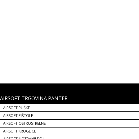
AIRSOFT OPTIČNI MERILEC RED DOT HOLO 551 MOD
RED/GREEN BLACK STAR
Airsoft red dot je odličen marilni dodatek za vse vrste airsoft replik. Z red
dotom bo vaše merjenje hitrejše ter bolj natančno.
54,99 €
NOVO!
AIRSOFT TRGOVINA PANTER
AIRSOFT PUŠKE
AIRSOFT PIŠTOLE
AIRSOFT OSTROSTRELNE
AIRSOFT KROGLICE
AIRSOFT NOTRANJI DELI