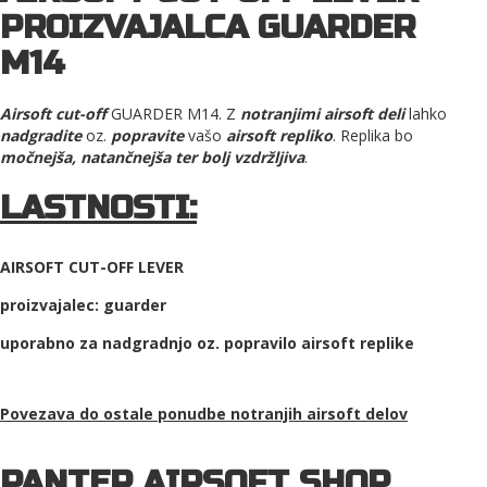
PROIZVAJALCA GUARDER
M14
Airsoft cut-off
GUARDER M14. Z
notranjimi airsoft deli
lahko
nadgradite
oz.
popravite
vašo
airsoft repliko
. Replika bo
močnejša, natančnejša ter bolj vzdržljiva
.
LASTNOSTI:
AIRSOFT CUT-OFF LEVER
proizvajalec: guarder
uporabno za nadgradnjo oz. popravilo airsoft replike
Povezava do ostale ponudbe
notranjih airsoft delov
PANTER AIRSOFT SHOP