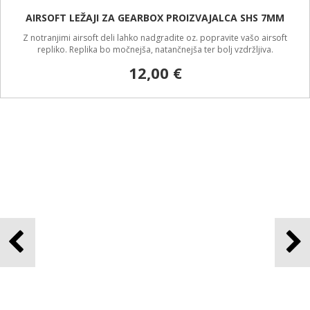
AIRSOFT CUT-OFF LEVER PROIZVAJALCA SHS M14
Z notranjimi airsoft deli lahko nadgradite oz. popravite vašo airsoft
repliko. Replika bo močnejša, natančnejša ter bolj vzdržljiva.
4,80 €