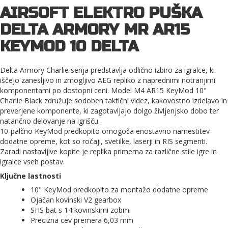
AIRSOFT ELEKTRO PUŠKA
DELTA ARMORY MR AR15
KEYMOD 10 DELTA
Delta Armory Charlie serija predstavlja odlično izbiro za igralce, ki
iščejo zanesljivo in zmogljivo AEG repliko z naprednimi notranjimi
komponentami po dostopni ceni. Model M4 AR15 KeyMod 10"
Charlie Black združuje sodoben taktični videz, kakovostno izdelavo in
preverjene komponente, ki zagotavljajo dolgo življenjsko dobo ter
natančno delovanje na igrišču.
10-palčno KeyMod predkopito omogoča enostavno namestitev
dodatne opreme, kot so ročaji, svetilke, laserji in RIS segmenti.
Zaradi nastavljive kopite je replika primerna za različne stile igre in
igralce vseh postav.
Ključne lastnosti
10" KeyMod predkopito za montažo dodatne opreme
Ojačan kovinski V2 gearbox
SHS bat s 14 kovinskimi zobmi
Precizna cev premera 6,03 mm