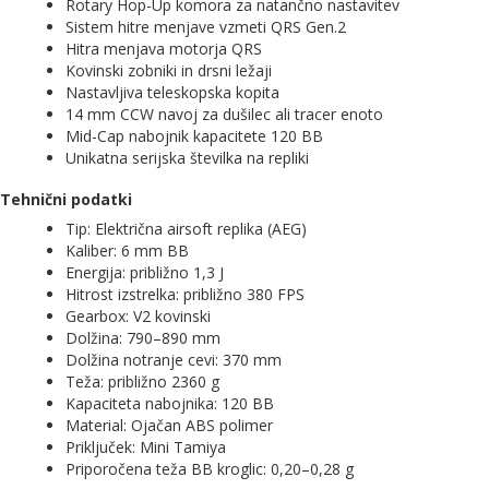
Rotary Hop-Up komora za natančno nastavitev
Sistem hitre menjave vzmeti QRS Gen.2
Hitra menjava motorja QRS
Kovinski zobniki in drsni ležaji
Nastavljiva teleskopska kopita
14 mm CCW navoj za dušilec ali tracer enoto
Mid-Cap nabojnik kapacitete 120 BB
Unikatna serijska številka na repliki
Tehnični podatki
Tip: Električna airsoft replika (AEG)
Kaliber: 6 mm BB
Energija: približno 1,3 J
Hitrost izstrelka: približno 380 FPS
Gearbox: V2 kovinski
Dolžina: 790–890 mm
Dolžina notranje cevi: 370 mm
Teža: približno 2360 g
Kapaciteta nabojnika: 120 BB
Material: Ojačan ABS polimer
Priključek: Mini Tamiya
Priporočena teža BB kroglic: 0,20–0,28 g