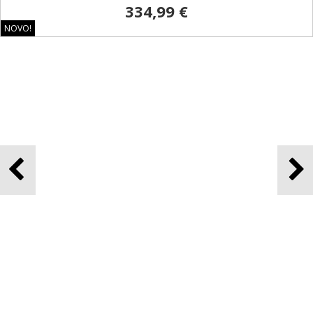
AIRSOFT VZMETNA PUŠKA M401 REPLIKA DE
Airsoft vzmetna puška proizvajalca Cybergun slovi po svoji kvaliteti in
vzdržljivosti. Ob nakupu prejmete tudi darilo.
39,99 €
NOVO!
Brezplačna dostava!