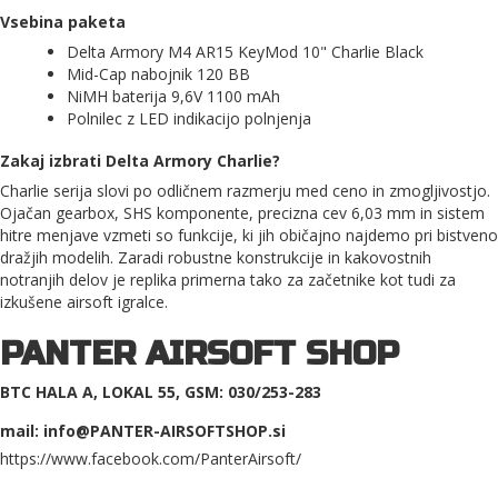
Vsebina paketa
Delta Armory M4 AR15 KeyMod 10" Charlie Black
Mid-Cap nabojnik 120 BB
NiMH baterija 9,6V 1100 mAh
Polnilec z LED indikacijo polnjenja
Zakaj izbrati Delta Armory Charlie?
Charlie serija slovi po odličnem razmerju med ceno in zmogljivostjo.
Ojačan gearbox, SHS komponente, precizna cev 6,03 mm in sistem
hitre menjave vzmeti so funkcije, ki jih običajno najdemo pri bistveno
dražjih modelih. Zaradi robustne konstrukcije in kakovostnih
notranjih delov je replika primerna tako za začetnike kot tudi za
izkušene airsoft igralce.
PANTER AIRSOFT SHOP
BTC HALA A, LOKAL 55, GSM: 030/253-283
mail: info@PANTER-AIRSOFTSHOP.si
https://www.facebook.com/PanterAirsoft/