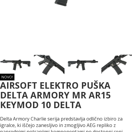
NOVO!
AIRSOFT ELEKTRO PUŠKA
DELTA ARMORY MR AR15
KEYMOD 10 DELTA
Delta Armory Charlie serija predstavlja odlično izbiro za
igralce, ki iščejo zanesljivo in zmogljivo AEG repliko z
naprednimi notranjimi komponentami po dostopni ceni.