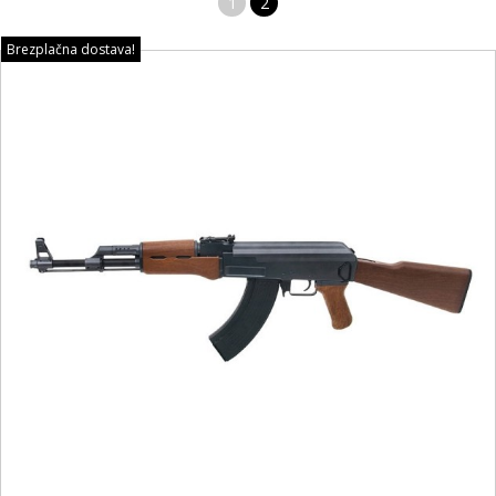
1
2
Brezplačna dostava!