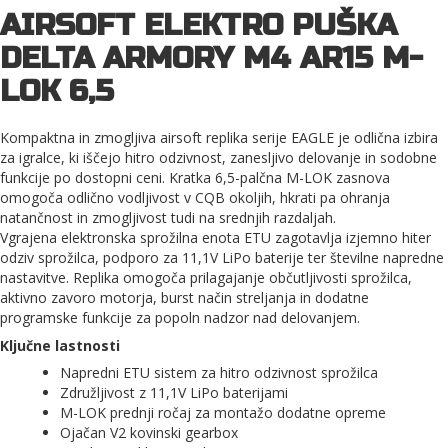
AIRSOFT ELEKTRO PUŠKA
DELTA ARMORY M4 AR15 M-
LOK 6,5
Kompaktna in zmogljiva airsoft replika serije EAGLE je odlična izbira
za igralce, ki iščejo hitro odzivnost, zanesljivo delovanje in sodobne
funkcije po dostopni ceni. Kratka 6,5-palčna M-LOK zasnova
omogoča odlično vodljivost v CQB okoljih, hkrati pa ohranja
natančnost in zmogljivost tudi na srednjih razdaljah.
Vgrajena elektronska sprožilna enota ETU zagotavlja izjemno hiter
odziv sprožilca, podporo za 11,1V LiPo baterije ter številne napredne
nastavitve. Replika omogoča prilagajanje občutljivosti sprožilca,
aktivno zavoro motorja, burst način streljanja in dodatne
programske funkcije za popoln nadzor nad delovanjem.
Ključne lastnosti
Napredni ETU sistem za hitro odzivnost sprožilca
Združljivost z 11,1V LiPo baterijami
M-LOK prednji ročaj za montažo dodatne opreme
Ojačan V2 kovinski gearbox