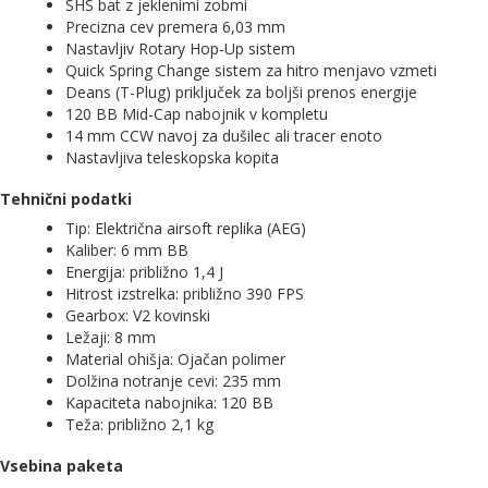
SHS bat z jeklenimi zobmi
Precizna cev premera 6,03 mm
Nastavljiv Rotary Hop-Up sistem
Quick Spring Change sistem za hitro menjavo vzmeti
Deans (T-Plug) priključek za boljši prenos energije
120 BB Mid-Cap nabojnik v kompletu
14 mm CCW navoj za dušilec ali tracer enoto
Nastavljiva teleskopska kopita
Tehnični podatki
Tip: Električna airsoft replika (AEG)
Kaliber: 6 mm BB
Energija: približno 1,4 J
Hitrost izstrelka: približno 390 FPS
Gearbox: V2 kovinski
Ležaji: 8 mm
Material ohišja: Ojačan polimer
Dolžina notranje cevi: 235 mm
Kapaciteta nabojnika: 120 BB
Teža: približno 2,1 kg
Vsebina paketa