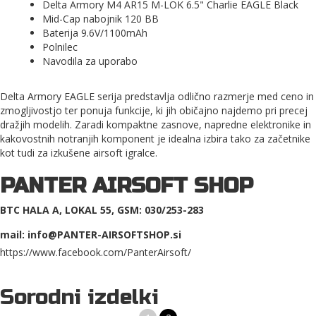
Delta Armory M4 AR15 M-LOK 6.5" Charlie EAGLE Black
Mid-Cap nabojnik 120 BB
Baterija 9.6V/1100mAh
Polnilec
Navodila za uporabo
Delta Armory EAGLE serija predstavlja odlično razmerje med ceno in
zmogljivostjo ter ponuja funkcije, ki jih običajno najdemo pri precej
dražjih modelih. Zaradi kompaktne zasnove, napredne elektronike in
kakovostnih notranjih komponent je idealna izbira tako za začetnike
kot tudi za izkušene airsoft igralce.
PANTER AIRSOFT SHOP
BTC HALA A, LOKAL 55, GSM: 030/253-283
mail: info@PANTER-AIRSOFTSHOP.si
https://www.facebook.com/PanterAirsoft/
Sorodni izdelki