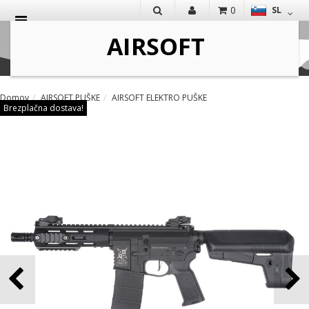
0
SL
IŠČI
Domov
AIRSOFT PUŠKE
AIRSOFT ELEKTRO PUŠKE
Brezplačna dostava!