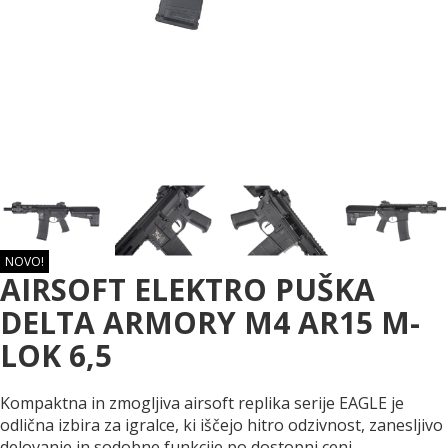
NOVO!
AIRSOFT ELEKTRO PUŠKA
DELTA ARMORY M4 AR15 M-
LOK 6,5
Kompaktna in zmogljiva airsoft replika serije EAGLE je
odlična izbira za igralce, ki iščejo hitro odzivnost, zanesljivo
delovanje in sodobne funkcije po dostopni ceni.