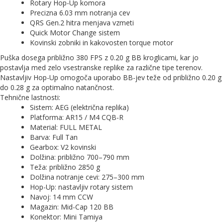
Rotary Hop-Up komora
Precizna 6.03 mm notranja cev
QRS Gen.2 hitra menjava vzmeti
Quick Motor Change sistem
Kovinski zobniki in kakovosten torque motor
Puška dosega približno 380 FPS z 0.20 g BB kroglicami, kar jo
postavlja med zelo vsestranske replike za različne tipe terenov.
Nastavljiv Hop-Up omogoča uporabo BB-jev teže od približno 0.20 g
do 0.28 g za optimalno natančnost.
Tehnične lastnosti:
Sistem: AEG (električna replika)
Platforma: AR15 / M4 CQB-R
Material: FULL METAL
Barva: Full Tan
Gearbox: V2 kovinski
Dolžina: približno 700–790 mm
Teža: približno 2850 g
Dolžina notranje cevi: 275–300 mm
Hop-Up: nastavljiv rotary sistem
Navoj: 14 mm CCW
Magazin: Mid-Cap 120 BB
Konektor: Mini Tamiya