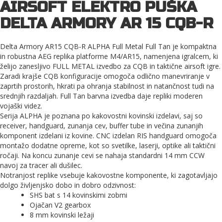
AIRSOFT ELEKTRO PUŠKA
DELTA ARMORY AR 15 CQB-R
Delta Armory AR15 CQB-R ALPHA Full Metal Full Tan je kompaktna
in robustna AEG replika platforme M4/AR15, namenjena igralcem, ki
želijo zanesljivo FULL METAL izvedbo za CQB in taktične airsoft igre.
Zaradi krajše CQB konfiguracije omogoča odlično manevriranje v
zaprtih prostorih, hkrati pa ohranja stabilnost in natančnost tudi na
srednjih razdaljah. Full Tan barvna izvedba daje repliki moderen
vojaški videz.
Serija ALPHA je poznana po kakovostni kovinski izdelavi, saj so
receiver, handguard, zunanja cev, buffer tube in večina zunanjih
komponent izdelani iz kovine. CNC izdelan RIS handguard omogoča
montažo dodatne opreme, kot so svetilke, laserji, optike ali taktični
ročaji. Na koncu zunanje cevi se nahaja standardni 14 mm CCW
navoj za tracer ali dušilec.
Notranjost replike vsebuje kakovostne komponente, ki zagotavljajo
dolgo življenjsko dobo in dobro odzivnost:
SHS bat s 14 kovinskimi zobmi
Ojačan V2 gearbox
8 mm kovinski ležaji