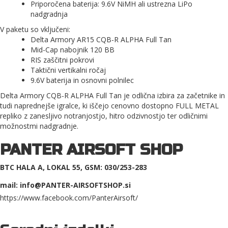
Priporočena baterija: 9.6V NiMH ali ustrezna LiPo
nadgradnja
V paketu so vključeni:
Delta Armory AR15 CQB-R ALPHA Full Tan
Mid-Cap nabojnik 120 BB
RIS zaščitni pokrovi
Taktični vertikalni ročaj
9.6V baterija in osnovni polnilec
Delta Armory CQB-R ALPHA Full Tan je odlična izbira za začetnike in
tudi naprednejše igralce, ki iščejo cenovno dostopno FULL METAL
repliko z zanesljivo notranjostjo, hitro odzivnostjo ter odličnimi
možnostmi nadgradnje.
PANTER AIRSOFT SHOP
BTC HALA A, LOKAL 55, GSM: 030/253-283
mail: info@PANTER-AIRSOFTSHOP.si
https://www.facebook.com/PanterAirsoft/