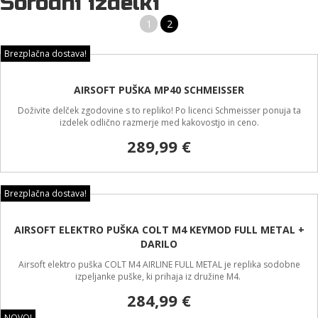
Sorodni izdelki
1
2
Brezplačna dostava!