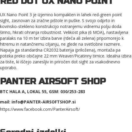
RED DOT UX NANO POINT
UX Nano Point 3 je izjemno kompakten in lahek red-green point
sight, zasnovan za zračne pištole in puške. S svojo odprto in
kovinsko-stekleno konstrukcijo notranjemu vidnemu polju doda
širino, hkrati ohranja robustnost. Velikost pika (6 MOA), nastavljena
paralaks na 10 m ter izbira barve (rdeča ali zelena) pripomorejo k
hitremu in natančnemu ciljanju, ne glede na svetlobne razmere.
Napaja ga standardna CR2032 baterija (priložena), montaža pa
poteka preko običajne 22 mm Weaver/Picatinny tirnice. Idealna izbira
za tiste, ki iščejo zanesljiv in priročen dot sight za vsakodnevno
uporabo.
PANTER AIRSOFT SHOP
BTC HALA A, LOKAL 55, GSM: 030/253-283
mail: info@PANTER-AIRSOFTSHOP.si
https://www.facebook.com/PanterAirsoft/