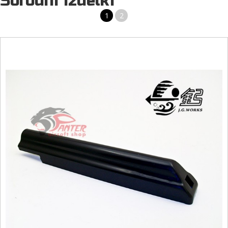
Sorodni izdelki
1
2
AIRSOFT ROČAJ ZA BATERIJO MP5 PROIZVAJALCA ACM
Repliki boste dodali dodatno funkcionalnost ter povečali njeno
atraktivnost. Vsi airsoft dodatki so namenjeni izključno airsoft replikam.
10,00 €
AIRSOFT ROČAJ ZA AIRSOFT REPLIKO M4 PROIZVAJALCA
DBOYS
Repliki boste dodali dodatno funkcionalnost ter povečali njeno
atraktivnost. Vsi airsoft dodatki so namenjeni izključno airsoft replikam.
10,00 €