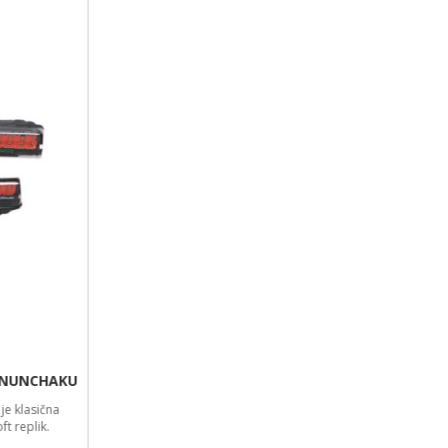
Odlična airsoft baterija, ki bo vaši airsoft puški povečala število izstrelkov v
minuti.
29,99 €
NOVO!
AIRSOFT BATERIJA LIPO 11,1V 2600MAH 20C NUNCHUCK
TAMIYA BLUEMAX
Odlična airsoft lipo baterija, ki bo vaši airsoft puški povečala število
izstrelkov v minuti.
49,99 €
NOVO!