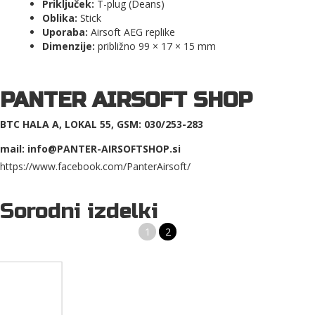
Priključek:
T-plug (Deans)
Oblika:
Stick
Uporaba:
Airsoft AEG replike
Dimenzije:
približno 99 × 17 × 15 mm
PANTER AIRSOFT SHOP
BTC HALA A, LOKAL 55, GSM: 030/253-283
mail: info@PANTER-AIRSOFTSHOP.si
https://www.facebook.com/PanterAirsoft/
Sorodni izdelki
1
2
AIRSOFT BATERIJA NIMH 9,6V 1600MAH SPLIT TAMIYA DELTA
ARMORY