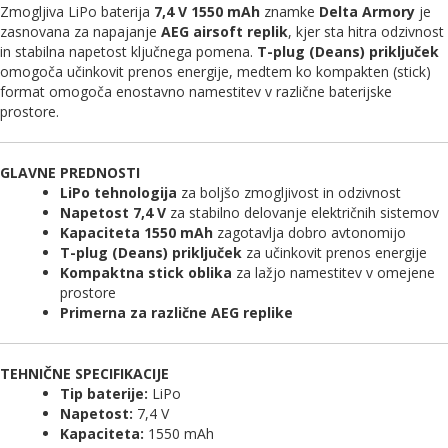
Zmogljiva LiPo baterija
7,4 V 1550 mAh
znamke
Delta Armory
je
zasnovana za napajanje
AEG airsoft replik
, kjer sta hitra odzivnost
in stabilna napetost ključnega pomena.
T-plug (Deans) priključek
omogoča učinkovit prenos energije, medtem ko kompakten (stick)
format omogoča enostavno namestitev v različne baterijske
prostore.
GLAVNE PREDNOSTI
LiPo tehnologija
za boljšo zmogljivost in odzivnost
Napetost 7,4 V
za stabilno delovanje električnih sistemov
Kapaciteta 1550 mAh
zagotavlja dobro avtonomijo
T-plug (Deans) priključek
za učinkovit prenos energije
Kompaktna stick oblika
za lažjo namestitev v omejene
prostore
Primerna za različne AEG replike
TEHNIČNE SPECIFIKACIJE
Tip baterije:
LiPo
Napetost:
7,4 V
Kapaciteta:
1550 mAh